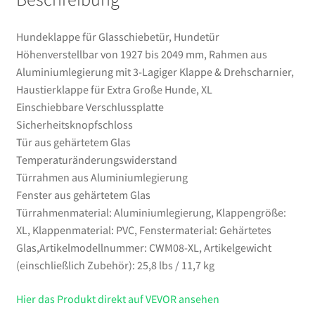
Drehscharnier,
Haustierklappe
Hundeklappe für Glasschiebetür, Hundetür
für
Höhenverstellbar von 1927 bis 2049 mm, Rahmen aus
Extra
Aluminiumlegierung mit 3-Lagiger Klappe & Drehscharnier,
Große
Haustierklappe für Extra Große Hunde, XL
Hunde,
Einschiebbare Verschlussplatte
XL
Sicherheitsknopfschloss
Menge
Tür aus gehärtetem Glas
Temperaturänderungswiderstand
Türrahmen aus Aluminiumlegierung
Fenster aus gehärtetem Glas
Türrahmenmaterial: Aluminiumlegierung, Klappengröße:
XL, Klappenmaterial: PVC, Fenstermaterial: Gehärtetes
Glas,Artikelmodellnummer: CWM08-XL, Artikelgewicht
(einschließlich Zubehör): 25,8 lbs / 11,7 kg
Hier das Produkt direkt auf VEVOR ansehen