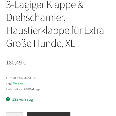
3-Lagiger Klappe &
Drehscharnier,
Haustierklappe für Extra
Große Hunde, XL
180,49
€
Enthält 19% MwSt. DE
zzgl.
Versand
Lieferzeit: ca. 1-5 Werktage
133 vorrätig
VEVOR