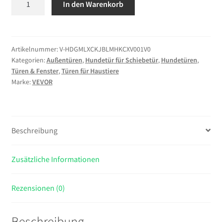
In den Warenkorb
Hundeklappe
für
Glasschiebetür,
Hundetür
Artikelnummer:
V-HDGMLXCKJBLMHKCXV001V0
Kategorien:
Außentüren
,
Hundetür für Schiebetür
,
Hundetüren
,
Höhenverstellbar
Türen & Fenster
,
Türen für Haustiere
von
Marke:
VEVOR
1927
bis
2049
mm,
Beschreibung
Rahmen
aus
Zusätzliche Informationen
Aluminiumlegierung
mit
3-
Rezensionen (0)
Lagiger
Klappe
Beschreibung
&