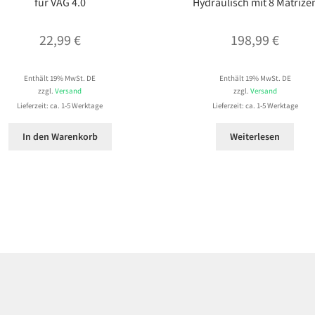
für VAG 4.0
Hydraulisch mit 8 Matrize
22,99
€
198,99
€
Enthält 19% MwSt. DE
Enthält 19% MwSt. DE
zzgl.
Versand
zzgl.
Versand
Lieferzeit: ca. 1-5 Werktage
Lieferzeit: ca. 1-5 Werktage
In den Warenkorb
Weiterlesen