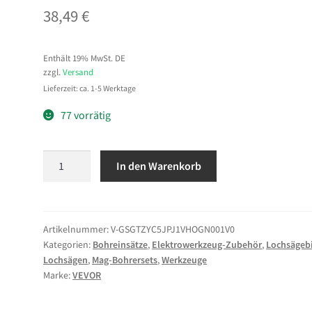
38,49
€
Enthält 19% MwSt. DE
zzgl.
Versand
Lieferzeit: ca. 1-5 Werktage
77 vorrätig
VEVOR
In den Warenkorb
HSS-
Kernbohrer
Weldon-
Schaft
Artikelnummer:
V-GSGTZYC5JPJ1VHOGN001V0
Kategorien:
Bohreinsätze
,
Elektrowerkzeug-Zubehör
,
Lochsägebi
5-
Lochsägen
,
Mag-Bohrersets
,
Werkzeuge
tlg.
Marke:
VEVOR
Magnetbohrer
15,9