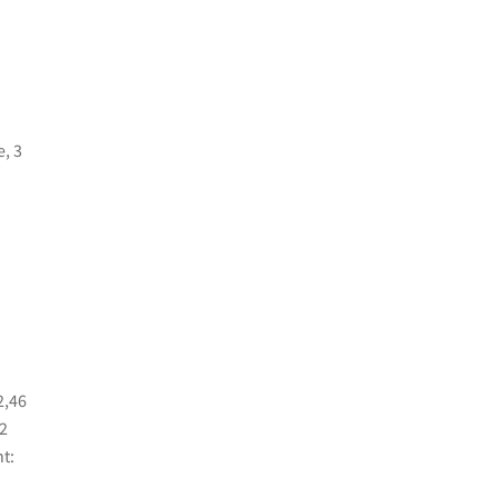
, 3
2,46
,2
t: