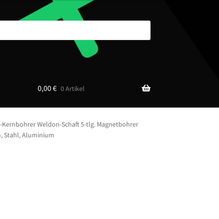
0,00
€
0 Artikel
-Kernbohrer Weldon-Schaft 5-tlg. Magnetbohrer
n, Stahl, Aluminium