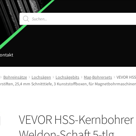
Products
search
ontakt
Bohreinsätze
Lochsägen
Lochsägebits
Mag-Bohrersets
VEVOR HSS
rstiften, 25,4 mm Schnitttiefe, 3 Kunststoffboxen, für Magnetbohrmaschine
VEVOR HSS-Kernbohrer
Weldon-Schaft 5-tlg.