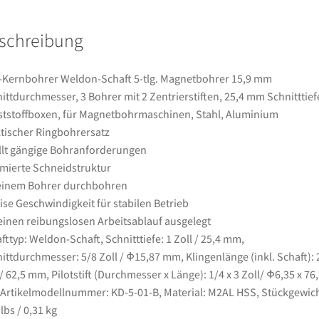
mm
Schnittdurchmesser,
schreibung
3
Bohrer
mit
Kernbohrer Weldon-Schaft 5-tlg. Magnetbohrer 15,9 mm
2
ittdurchmesser, 3 Bohrer mit 2 Zentrierstiften, 25,4 mm Schnitttiefe
Zentrierstiften,
tstoffboxen, für Magnetbohrmaschinen, Stahl, Aluminium
25,4
tischer Ringbohrersatz
mm
llt gängige Bohranforderungen
Schnitttiefe,
mierte Schneidstruktur
3
einem Bohrer durchbohren
Kunststoffboxen,
ise Geschwindigkeit für stabilen Betrieb
für
einen reibungslosen Arbeitsablauf ausgelegt
Magnetbohrmaschinen,
fttyp: Weldon-Schaft, Schnitttiefe: 1 Zoll / 25,4 mm,
Stahl,
ittdurchmesser: 5/8 Zoll / Φ15,87 mm, Klingenlänge (inkl. Schaft): 
Aluminium
 / 62,5 mm, Pilotstift (Durchmesser x Länge): 1/4 x 3 Zoll/ Φ6,35 x 76
Menge
rtikelmodellnummer: KD-5-01-B, Material: M2AL HSS, Stückgewich
 lbs / 0,31 kg