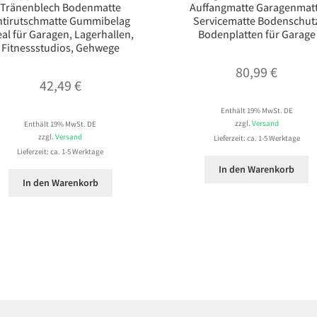
Tränenblech Bodenmatte
Auffangmatte Garagenmat
ntirutschmatte Gummibelag
Servicematte Bodenschut
eal für Garagen, Lagerhallen,
Bodenplatten für Garage
Fitnessstudios, Gehwege
80,99
€
42,49
€
Enthält 19% MwSt. DE
zzgl.
Versand
Enthält 19% MwSt. DE
zzgl.
Versand
Lieferzeit: ca. 1-5 Werktage
Lieferzeit: ca. 1-5 Werktage
In den Warenkorb
In den Warenkorb