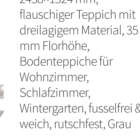
flauschiger Teppich mit
dreilagigem Material, 35
mm Florhöhe,
Bodenteppiche für
Wohnzimmer,
Schlafzimmer,
Wintergarten, fusselfrei 
weich, rutschfest, Grau