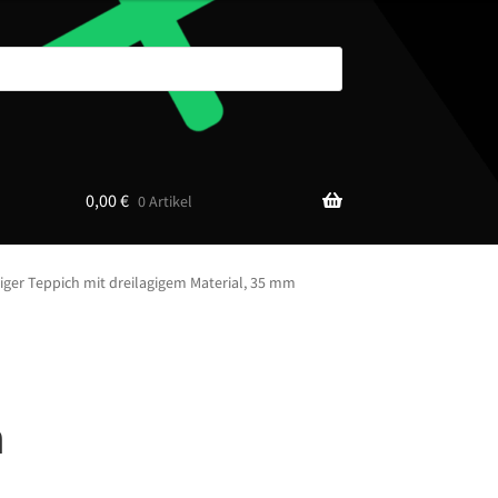
0,00
€
0 Artikel
ger Teppich mit dreilagigem Material, 35 mm
h