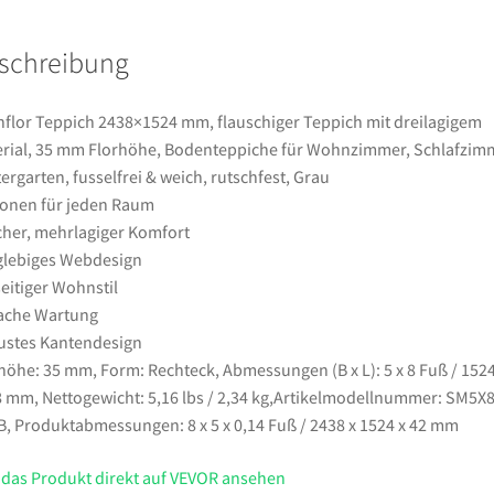
Material,
35
schreibung
mm
Florhöhe,
Bodenteppiche
flor Teppich 2438×1524 mm, flauschiger Teppich mit dreilagigem
für
rial, 35 mm Florhöhe, Bodenteppiche für Wohnzimmer, Schlafzim
Wohnzimmer,
ergarten, fusselfrei & weich, rutschfest, Grau
Schlafzimmer,
onen für jeden Raum
Wintergarten,
her, mehrlagiger Komfort
fusselfrei
lebiges Webdesign
&
seitiger Wohnstil
weich,
ache Wartung
rutschfest,
stes Kantendesign
Grau
höhe: 35 mm, Form: Rechteck, Abmessungen (B x L): 5 x 8 Fuß / 1524
Menge
 mm, Nettogewicht: 5,16 lbs / 2,34 kg,Artikelmodellnummer: SM5X8
, Produktabmessungen: 8 x 5 x 0,14 Fuß / 2438 x 1524 x 42 mm
 das Produkt direkt auf VEVOR ansehen