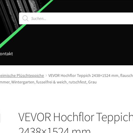
Products
search
ontakt
eimische Plüschteppiche
VEVOR Hochflor Teppich 2438×1524 mm, flauschi
er, Wintergarten, fusselfrei & weich, rutschfest, Grau
VEVOR Hochflor Teppic
2438×1524 mm,