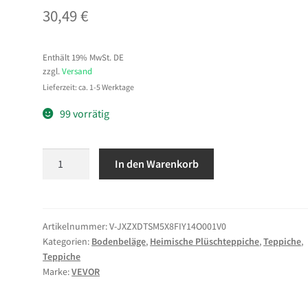
30,49
€
Enthält 19% MwSt. DE
zzgl.
Versand
Lieferzeit: ca. 1-5 Werktage
99 vorrätig
VEVOR
In den Warenkorb
Hochflor
Teppich
2438x1524
mm,
Artikelnummer:
V-JXZXDTSM5X8FIY14O001V0
Kategorien:
Bodenbeläge
,
Heimische Plüschteppiche
,
Teppiche
,
flauschiger
Teppiche
Teppich
Marke:
VEVOR
mit
dreilagigem