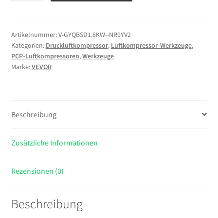
4500PSI/30MPA/300BAR
Hochdruck-
Luftkompressor,
Artikelnummer:
V-GYQBSD1.8KW--NR9YV2
Kategorien:
Druckluftkompressor
,
Luftkompressor-Werkzeuge
,
1800W
PCP-Luftkompressoren
,
Werkzeuge
220V
Marke:
VEVOR
Manueller
Stopp
Luftgewehrkompressor
Geeignet
Beschreibung
für
Paintball-
Zusätzliche Informationen
Luftgewehr,
PCP-
Gewehr,
Rezensionen (0)
Luftpistole,
Tauchflasche
Beschreibung
Menge