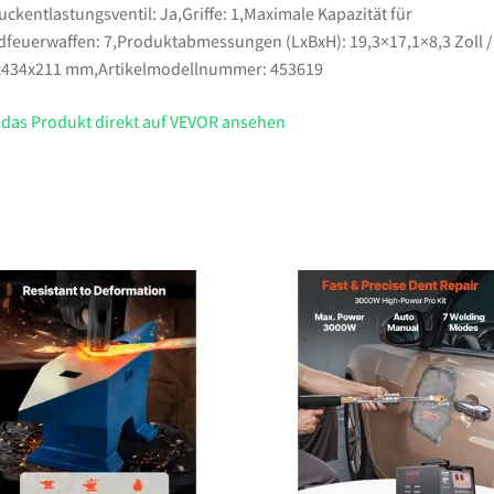
uckentlastungsventil: Ja,Griffe: 1,Maximale Kapazität für
feuerwaffen: 7,Produktabmessungen (LxBxH): 19,3×17,1×8,3 Zoll /
x434x211 mm,Artikelmodellnummer: 453619
 das Produkt direkt auf VEVOR ansehen