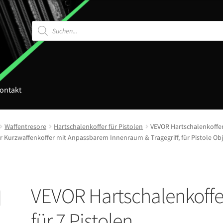
Products
search
ontakt
Waffentresore
Hartschalenkoffer für Pistolen
VEVOR Hartschalenkoffer 
Kurzwaffenkoffer mit Anpassbarem Innenraum & Tragegriff, für Pistole Ob
VEVOR Hartschalenkoffe
für 7 Pistolen,