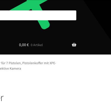
0,00
€
0 Artikel
für 7 Pistolen, Pistolenkoffer mit XPE-
jektive Kamera
r