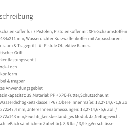
491x434x211
mm,
schreibung
Wasserdichter
Kurzwaffenkoffer
mit
schalenkoffer für 7 Pistolen, Pistolenkoffer mit XPE-Schaumstoffei
Anpassbarem
434x211 mm, Wasserdichter Kurzwaffenkoffer mit Anpassbarem
Innenraum
nraum & Tragegriff, für Pistole Objektive Kamera
&
tischer Griff
Tragegriff,
kentlastungsventil
für
ock-Loch
Pistole
-konform
Objektive
ibel & tragbar
Kamera
tes Anwendungsgebiet
Menge
zinkapazität: 39,Material: PP + XPE-Futter,Schutzschaum:
Wasserdichtigkeitsklasse: IP67,Obere Innenmaße: 18,2×14,6×1,8 Zol
372x47,4 mm,Untere Innenabmessungen: 18,2×14,6×5,6 Zoll /
372x143 mm,Feuchtigkeitsbeständiges Modul: Ja,Nettogewicht
schließlich sämtlichem Zubehör): 8,6 lbs / 3,9 kg,Verschlüsse: