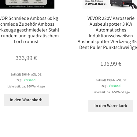
VOR Schmiede Amboss 60 kg
VEVOR 220V Karosserie
Schmiede Zubehör Amboss
Ausbeulspotter 3 KW
kzeuge geschmiedeter Stahl
Automatisches
t rundem und quadratischem
Induktionsschweißen
Loch robust
Ausbeulspotter Werkzeug 3
Dent Puller Punktschweißge
333,99
€
196,99
€
Enthält 19% MwSt. DE
zzgl.
Versand
Enthält 19% MwSt. DE
zzgl.
Versand
Lieferzeit: ca. 1-5 Werktage
Lieferzeit: ca. 1-5 Werktage
In den Warenkorb
In den Warenkorb