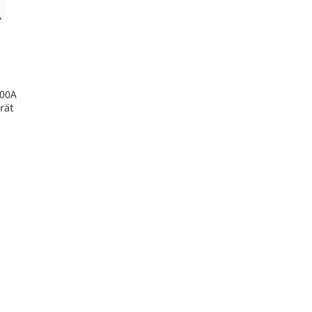
500A
rät