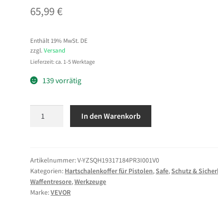
65,99
€
Enthält 19% MwSt. DE
zzgl.
Versand
Lieferzeit: ca. 1-5 Werktage
139 vorrätig
VEVOR
In den Warenkorb
Hartschalenkoffer
für
7
Pistolen,
Artikelnummer:
V-YZSQH19317184PR3I001V0
Kategorien:
Hartschalenkoffer für Pistolen
,
Safe
,
Schutz & Sicher
Pistolenkoffer
Waffentresore
,
Werkzeuge
mit
Marke:
VEVOR
XPE-
Schaumstoffeinlage