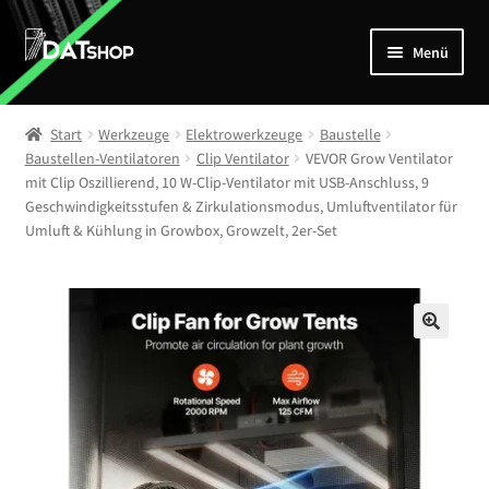
Zur
Zum
Menü
Navigation
Inhalt
springen
springen
Home
Start
Werkzeuge
Elektrowerkzeuge
Baustelle
Unterm
Baustellen-Ventilatoren
Clip Ventilator
VEVOR Grow Ventilator
Shop
mit Clip Oszillierend, 10 W-Clip-Ventilator mit USB-Anschluss, 9
öffnen
Geschwindigkeitsstufen & Zirkulationsmodus, Umluftventilator für
Mein Account
Umluft & Kühlung in Growbox, Growzelt, 2er-Set
Kontakt