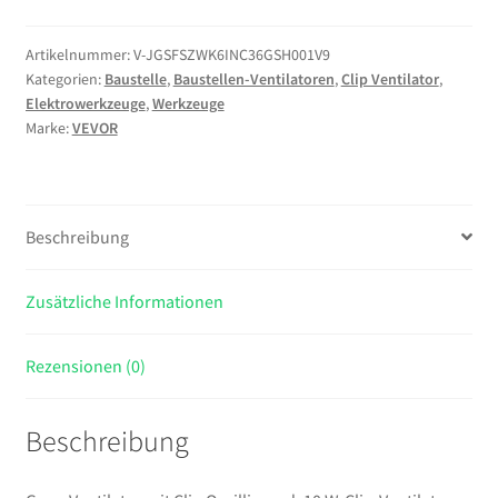
mit
Clip
Artikelnummer:
V-JGSFSZWK6INC36GSH001V9
Kategorien:
Baustelle
,
Baustellen-Ventilatoren
,
Clip Ventilator
,
Oszillierend,
Elektrowerkzeuge
,
Werkzeuge
10
Marke:
VEVOR
W-
Clip-
Ventilator
mit
Beschreibung
USB-
Anschluss,
Zusätzliche Informationen
9
Geschwindigkeitsstufen
&
Rezensionen (0)
Zirkulationsmodus,
Umluftventilator
Beschreibung
für
Umluft
&