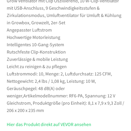
Grow Ventilator mit Clip Oszillierend, 10 W-Clip-Ventilator
Kühlung
mit USB-Anschluss, 9 Geschwindigkeitsstufen &
in
Zirkulationsmodus, Umluftventilator für Umluft & Kühlung
Growbox,
in Growbox, Growzelt, 2er-Set
Growzelt,
Angepasster Luftstrom
2er-
Hochwertige Motorleistung
Set
Intelligentes 10-Gang-System
Menge
Rutschfeste Clip-Konstruktion
Zuverlässige & mobile Leistung
Leicht zu reinigen & zu pflegen
Luftstrommodi: 10, Menge: 2, Luftdurchsatz: 125 CFM,
Nettogewicht: 2,4 lbs / 1,08 kg, Leistung: 10 W,
Geräuschpegel: 48 dB(A) oder
weniger,Artikelmodellnummer: RF6-PA, Spannung: 12 V
Gleichstrom, Produktgröße (pro Einheit): 8,1 x 7,9 x 9,3 Zoll /
206 x 200 x 235 mm
Hier das Produkt direkt auf VEVOR ansehen