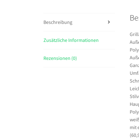
Be
Beschreibung
Gril
Zusätzliche Informationen
Auße
Poly
Auße
Rezensionen (0)
Ganz
Umfa
Schn
Leic
Stil
Haup
Poly
weiß
mit 
(60,