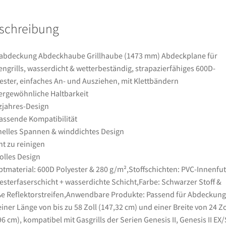
wasserdicht
&
schreibung
wetterbeständig,
strapazierfähiges
600D-
labdeckung Abdeckhaube Grillhaube (1473 mm) Abdeckplane für
Polyester,
ngrills, wasserdicht & wetterbeständig, strapazierfähiges 600D-
einfaches
ester, einfaches An- und Ausziehen, mit Klettbändern
An-
rgewöhnliche Haltbarkeit
und
jahres-Design
Ausziehen,
ssende Kompatibilität
mit
elles Spannen & winddichtes Design
Klettbändern
ht zu reinigen
Menge
volles Design
tmaterial: 600D Polyester & 280 g/m²,Stoffschichten: PVC-Innenfut
esterfaserschicht + wasserdichte Schicht,Farbe: Schwarzer Stoff &
e Reflektorstreifen,Anwendbare Produkte: Passend für Abdeckun
einer Länge von bis zu 58 Zoll (147,32 cm) und einer Breite von 24 Zo
96 cm), kompatibel mit Gasgrills der Serien Genesis II, Genesis II EX/