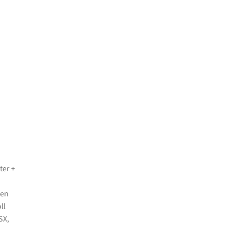
ter +
gen
ll
SX,