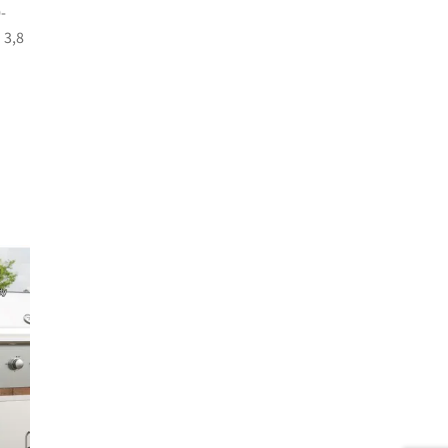
-
 3,8