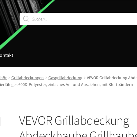
Products
search
ontakt
ehör
Grillabdeckungen
Gasgrillabdeckung
VEVOR Grillabdeckung Abde
zierfähiges 600D-Polyester, einfaches An- und Ausziehen, mit Klettbändern
VEVOR Grillabdeckung
Abdeckhaube Grillhaub