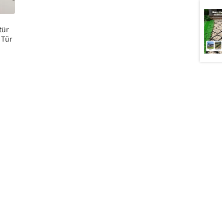
tür
 Tür