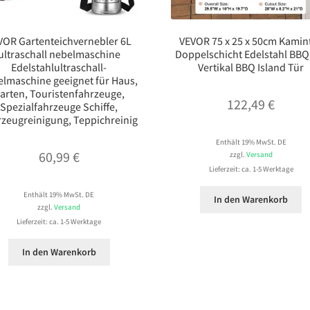
VOR Gartenteichvernebler 6L
VEVOR 75 x 25 x 50cm Kamin
ultraschall nebelmaschine
Doppelschicht Edelstahl BBQ
Edelstahlultraschall-
Vertikal BBQ Island Tür
lmaschine geeignet für Haus,
arten, Touristenfahrzeuge,
122,49
€
Spezialfahrzeuge Schiffe,
rzeugreinigung, Teppichreinig
Enthält 19% MwSt. DE
60,99
€
zzgl.
Versand
Lieferzeit: ca. 1-5 Werktage
Enthält 19% MwSt. DE
In den Warenkorb
zzgl.
Versand
Lieferzeit: ca. 1-5 Werktage
In den Warenkorb