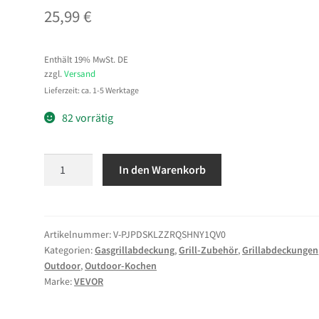
25,99
€
Enthält 19% MwSt. DE
zzgl.
Versand
Lieferzeit: ca. 1-5 Werktage
82 vorrätig
VEVOR
In den Warenkorb
Grillabdeckung
Abdeckhaube
Grillhaube
(1473
Artikelnummer:
V-PJPDSKLZZRQSHNY1QV0
Kategorien:
Gasgrillabdeckung
,
Grill-Zubehör
,
Grillabdeckungen
mm)
Outdoor
,
Outdoor-Kochen
Abdeckplane
Marke:
VEVOR
für
Außengrills,