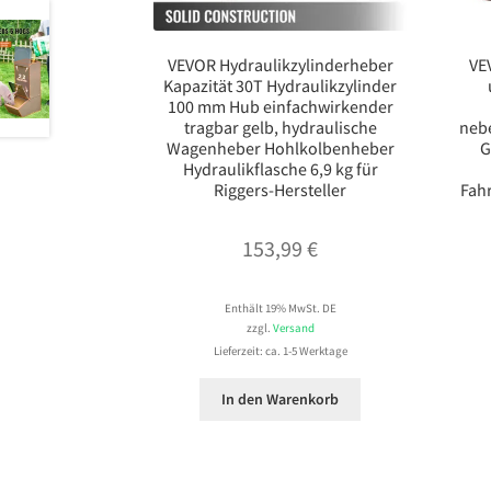
VEVOR Hydraulikzylinderheber
VE
Kapazität 30T Hydraulikzylinder
100 mm Hub einfachwirkender
tragbar gelb, hydraulische
nebe
Wagenheber Hohlkolbenheber
G
Hydraulikflasche 6,9 kg für
Riggers-Hersteller
Fah
153,99
€
Enthält 19% MwSt. DE
zzgl.
Versand
Lieferzeit: ca. 1-5 Werktage
In den Warenkorb