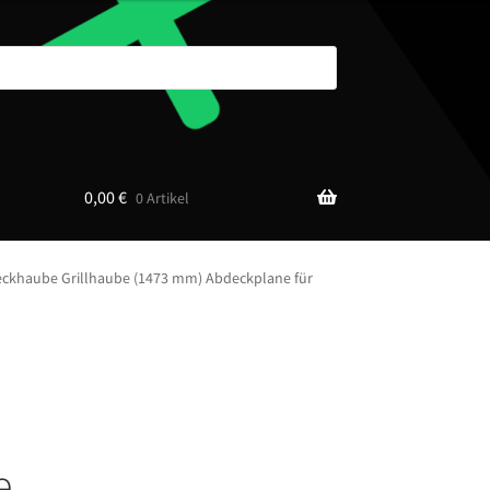
0,00
€
0 Artikel
ckhaube Grillhaube (1473 mm) Abdeckplane für
e