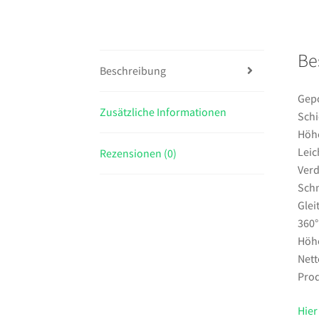
Be
Beschreibung
Gepo
Zusätzliche Informationen
Sch
Höhe
Leic
Rezensionen (0)
Verd
Schn
Glei
360°
Höhe
Nett
Prod
Hier