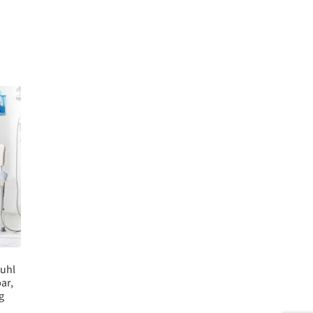
uhl
ar,
g