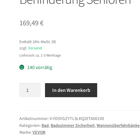
169,49
€
Enthält 19% MwSt. DE
zzgl.
Versand
Lieferzeit: ca. 1-5 Werktage
140 vorrätig
VEVOR
In den Warenkorb
Gepolsterte
Badewannentransferbank
mit
Drehsitz
Artikelnummer:
V-YDSYGZYTLSLKQ2ETA001V0
Kategorien:
Bad
,
Badezimmer Sicherheit
,
Wannenüberfahrbänke
150
Marke:
VEVOR
kg