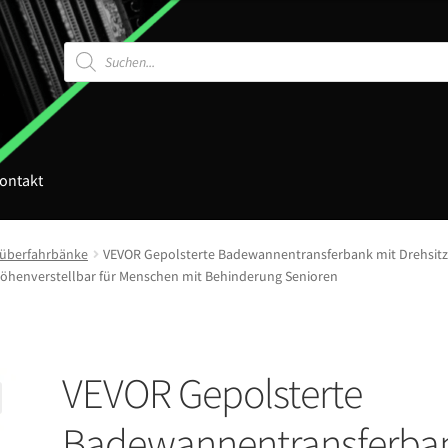
Products
search
ontakt
überfahrbänke
VEVOR Gepolsterte Badewannentransferbank mit Drehsitz 
enverstellbar für Menschen mit Behinderung Senioren
VEVOR Gepolsterte
Badewannentransferba