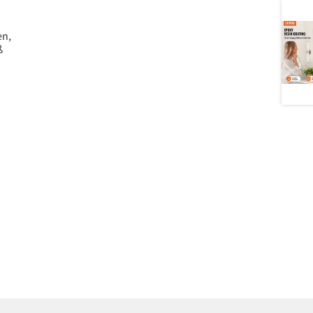
en,
ß