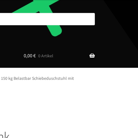
0,00
€
0 Artikel
150 kg Belastbar Schiebeduschstuhl mit
nk