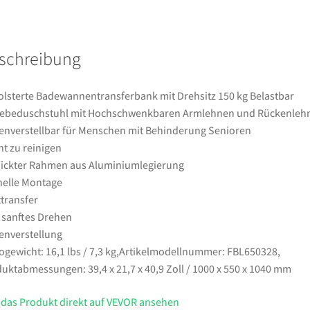
Belastbar
Schiebeduschstuhl
mit
schreibung
Hochschwenkbaren
Armlehnen
und
lsterte Badewannentransferbank mit Drehsitz 150 kg Belastbar
Rückenlehne
iebeduschstuhl mit Hochschwenkbaren Armlehnen und Rückenleh
Höhenverstellbar
nverstellbar für Menschen mit Behinderung Senioren
für
ht zu reinigen
Menschen
ickter Rahmen aus Aluminiumlegierung
mit
elle Montage
Behinderung
ttransfer
Senioren
 sanftes Drehen
Menge
nverstellung
ogewicht: 16,1 lbs / 7,3 kg,Artikelmodellnummer: FBL650328,
uktabmessungen: 39,4 x 21,7 x 40,9 Zoll / 1000 x 550 x 1040 mm
 das Produkt direkt auf VEVOR ansehen