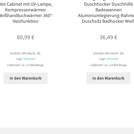
Hot Cabinet mit UV-Lampe,
Duschhocker Duschhilfe
Kompressenwärmer
Badewannen
Heißhandtuchwärmer 360°-
Aluminiumlegierung-Rahm
Heizfunktion
Duschsitz Badhocker Wei
80,99
€
36,49
€
Enthält 19% MwSt. DE
Enthält 19% MwSt. DE
zzgl.
Versand
zzgl.
Versand
Lieferzeit: ca. 1-5 Werktage
Lieferzeit: ca. 1-5 Werktage
In den Warenkorb
In den Warenkorb