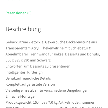
Trennwand
für
Rezensionen (0)
Kekse,
Desserts
Beschreibung
und
Donuts,
550
Gebäckvitrine 2-stöckig, Gewerbliche Bäckereivitrine aus
x
Transparentem Acryl, Thekenvitrine mit Schiebetür &
385
Abnehmbarer Trennwand für Kekse, Desserts und Donuts,
x
550 x 385 x 390 mm Schwarz
390
Entworfen, um Desserts zu präsentieren
mm
Intelligentes Türdesign
Schwarz
Benutzerfreundliche Details
Menge
Komplett aufgerüstete Version
Vielseitig einsetzbar für verschiedene Umgebungen
Einfache Montage
Produktgewicht: 15,4 lbs / 7,0 kg,Artikelmodellnummer: