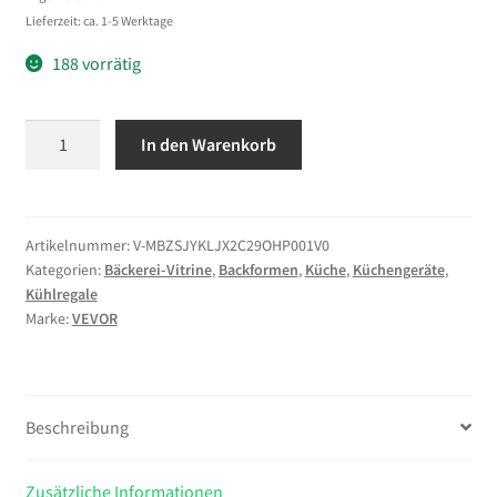
Lieferzeit: ca. 1-5 Werktage
188 vorrätig
VEVOR
In den Warenkorb
Gebäckvitrine
2-
stöckig,
Gewerbliche
Artikelnummer:
V-MBZSJYKLJX2C29OHP001V0
Kategorien:
Bäckerei-Vitrine
,
Backformen
,
Küche
,
Küchengeräte
,
Bäckereivitrine
Kühlregale
aus
Marke:
VEVOR
Transparentem
Acryl,
Thekenvitrine
mit
Beschreibung
Schiebetür
&
Zusätzliche Informationen
Abnehmbarer