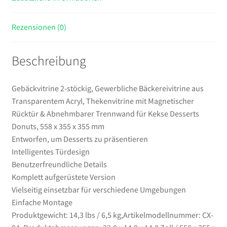
Abnehmbarer
Trennwand
Rezensionen (0)
für
Kekse
Beschreibung
Desserts
Donuts,
558
Gebäckvitrine 2-stöckig, Gewerbliche Bäckereivitrine aus
x
Transparentem Acryl, Thekenvitrine mit Magnetischer
355
Rücktür & Abnehmbarer Trennwand für Kekse Desserts
x
Donuts, 558 x 355 x 355 mm
355
Entworfen, um Desserts zu präsentieren
mm
Intelligentes Türdesign
Menge
Benutzerfreundliche Details
Komplett aufgerüstete Version
Vielseitig einsetzbar für verschiedene Umgebungen
Einfache Montage
Produktgewicht: 14,3 lbs / 6,5 kg,Artikelmodellnummer: CX-