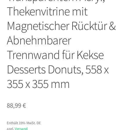
Thekenvitrine mit
Magnetischer Rücktür &
Abnehmbarer
Trennwand für Kekse
Desserts Donuts, 558 x
355 x 355 mm
88,99
€
Enthält 19% MwSt. DE
zzgl.
Versand