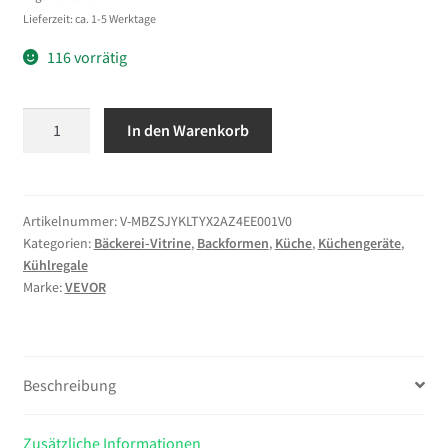
Lieferzeit: ca. 1-5 Werktage
116 vorrätig
VEVOR
In den Warenkorb
Gebäckvitrine
2-
stöckig,
Gewerbliche
Artikelnummer:
V-MBZSJYKLTYX2AZ4EE001V0
Kategorien:
Bäckerei-Vitrine
,
Backformen
,
Küche
,
Küchengeräte
,
Bäckereivitrine
Kühlregale
aus
Marke:
VEVOR
Transparentem
Acryl,
Thekenvitrine
mit
Beschreibung
Magnetischer
Rücktür
Zusätzliche Informationen
&