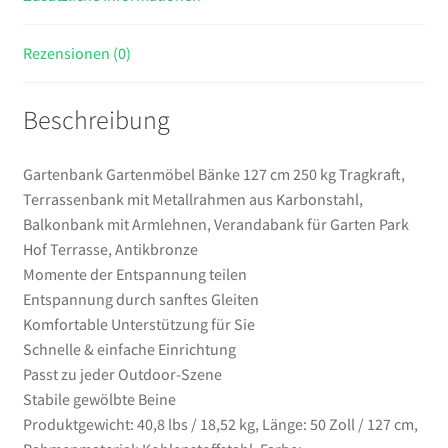
Balkonbank
mit
Rezensionen (0)
Armlehnen,
Verandabank
Beschreibung
für
Garten
Park
Gartenbank Gartenmöbel Bänke 127 cm 250 kg Tragkraft,
Hof
Terrassenbank mit Metallrahmen aus Karbonstahl,
Terrasse,
Balkonbank mit Armlehnen, Verandabank für Garten Park
Antikbronze
Hof Terrasse, Antikbronze
Menge
Momente der Entspannung teilen
Entspannung durch sanftes Gleiten
Komfortable Unterstützung für Sie
Schnelle & einfache Einrichtung
Passt zu jeder Outdoor-Szene
Stabile gewölbte Beine
Produktgewicht: 40,8 lbs / 18,52 kg, Länge: 50 Zoll / 127 cm,