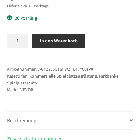
Lieferzeit: ca. 1-5 Werktage
30 vorrätig
VEVOR
In den Warenkorb
Gartenbank
Gartenmöbel
Bänke
127
Artikelnummer:
V-GYZYJSGTSHWZTBF7Y001V0
Kategorien:
Kommerzielle Spielplatzausrüstung
,
Parkbänke
,
cm
Spielplatzgeräte
250
Marke:
VEVOR
kg
Tragkraft,
Terrassenbank
mit
Beschreibung
Metallrahmen
aus
Zusätzliche Informationen
Karbonstahl,