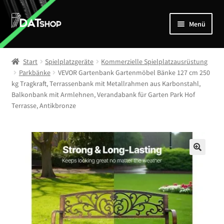
Zur
Zum
Menü
Navigation
Inhalt
springen
springen
Home
Start
Spielplatzgeräte
Kommerzielle Spielplatzausrüstung
Unterm
Parkbänke
VEVOR Gartenbank Gartenmöbel Bänke 127 cm 250
Shop
kg Tragkraft, Terrassenbank mit Metallrahmen aus Karbonstahl,
öffnen
Balkonbank mit Armlehnen, Verandabank für Garten Park Hof
Mein Account
Terrasse, Antikbronze
Kontakt