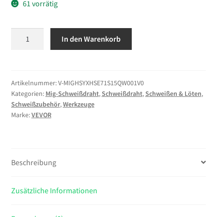
61 vorrätig
VEVOR
In den Warenkorb
Fülldraht
0,8
mm,
MIG
Artikelnummer:
V-MIGHSYXHSE71S15QW001V0
Kategorien:
Mig-Schweißdraht
,
Schweißdraht
,
Schweißen & Löten
,
Schweißdraht
Schweißzubehör
,
Werkzeuge
E71T-
Marke:
VEVOR
11,
0,9
kg
Gaslose
Beschreibung
Drahtrolle
für
Zusätzliche Informationen
Baustahl
mit
Geringer