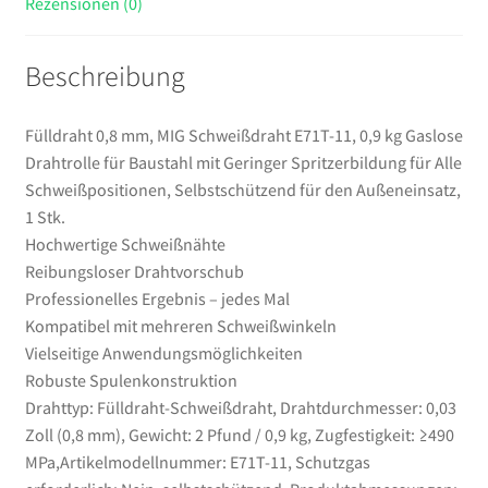
Rezensionen (0)
Spritzerbildung
für
Beschreibung
Alle
Schweißpositionen,
Selbstschützend
Fülldraht 0,8 mm, MIG Schweißdraht E71T-11, 0,9 kg Gaslose
für
Drahtrolle für Baustahl mit Geringer Spritzerbildung für Alle
den
Schweißpositionen, Selbstschützend für den Außeneinsatz,
Außeneinsatz,
1 Stk.
1
Hochwertige Schweißnähte
Stk.
Reibungsloser Drahtvorschub
Menge
Professionelles Ergebnis – jedes Mal
Kompatibel mit mehreren Schweißwinkeln
Vielseitige Anwendungsmöglichkeiten
Robuste Spulenkonstruktion
Drahttyp: Fülldraht-Schweißdraht, Drahtdurchmesser: 0,03
Zoll (0,8 mm), Gewicht: 2 Pfund / 0,9 kg, Zugfestigkeit: ≥490
MPa,Artikelmodellnummer: E71T-11, Schutzgas