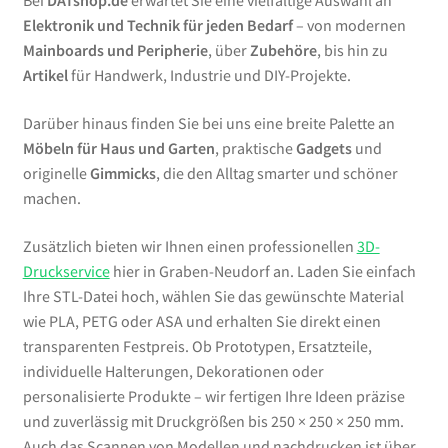
Bei
DATshop.de
erwartet Sie eine vielfältige Auswahl an
Elektronik und Technik für jeden Bedarf
– von modernen
Mainboards und Peripherie
, über
Zubehöre
, bis hin zu
Artikel
für Handwerk, Industrie und DIY-Projekte.
Darüber hinaus finden Sie bei uns eine breite Palette an
Möbeln für Haus und Garten
, praktische
Gadgets
und
originelle
Gimmicks
, die den Alltag smarter und schöner
machen.
Zusätzlich bieten wir Ihnen einen professionellen
3D-
Druckservice
hier in Graben-Neudorf an. Laden Sie einfach
Ihre STL-Datei hoch, wählen Sie das gewünschte Material
wie PLA, PETG oder ASA und erhalten Sie direkt einen
transparenten Festpreis. Ob Prototypen, Ersatzteile,
individuelle Halterungen, Dekorationen oder
personalisierte Produkte – wir fertigen Ihre Ideen präzise
und zuverlässig mit Druckgrößen bis 250 × 250 × 250 mm.
Auch das Scannen von Modellen und nachdrucken ist über