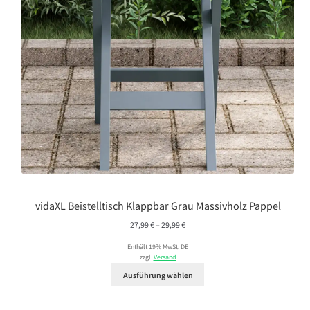
vidaXL Beistelltisch Klappbar Grau Massivholz Pappel
Preisspanne:
27,99
€
–
29,99
€
27,99 €
Enthält 19% MwSt. DE
bis
zzgl.
Versand
29,99 €
Ausführung wählen