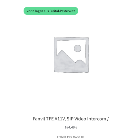
Vor 2 Tagen aus Freital-Pesterwitz
Fanvil TFE A11V, SIP Video Intercom /
184,49
€
Enthält 19% MwSt. DE