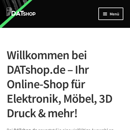
Zur
Zum
Menü
Navigation
Inhalt
springen
springen
Home
Unterm
Shop
öffnen
Willkommen bei
Mein Account
DATshop.de – Ihr
Kontakt
Online-Shop für
Elektronik, Möbel, 3D
Druck & mehr!