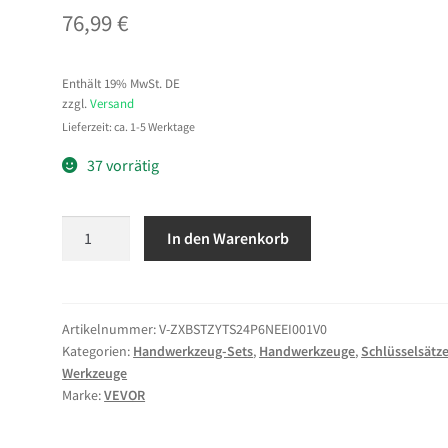
76,99
€
Enthält 19% MwSt. DE
zzgl.
Versand
Lieferzeit: ca. 1-5 Werktage
37 vorrätig
VEVOR
In den Warenkorb
Flexkopf-
Ratschenschlüsselsatz
24-
tlg.
Artikelnummer:
V-ZXBSTZYTS24P6NEEI001V0
Kategorien:
Handwerkzeug-Sets
,
Handwerkzeuge
,
Schlüsselsätz
Metrisch
Werkzeuge
SAE
Marke:
VEVOR
72
Zähne,