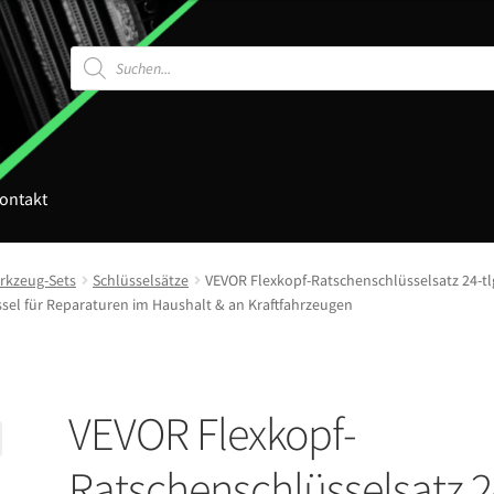
Products
search
ontakt
kzeug-Sets
Schlüsselsätze
VEVOR Flexkopf-Ratschenschlüsselsatz 24-tl
sel für Reparaturen im Haushalt & an Kraftfahrzeugen
VEVOR Flexkopf-
Ratschenschlüsselsatz 2