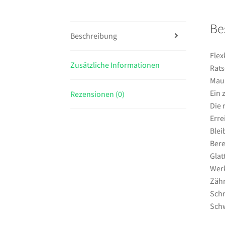
Be
Beschreibung
Flex
Zusätzliche Informationen
Rats
Maul
Ein 
Rezensionen (0)
Die 
Erre
Blei
Bere
Glat
Werk
Zähn
Schr
Schw