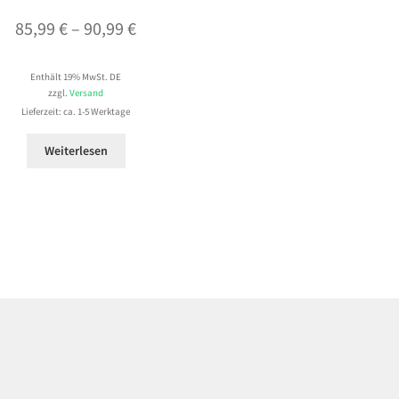
Preisspanne:
85,99
€
–
90,99
€
85,99 €
Enthält 19% MwSt. DE
bis
zzgl.
Versand
90,99 €
Lieferzeit: ca. 1-5 Werktage
Weiterlesen