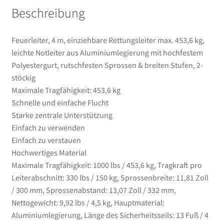
Beschreibung
Sprossen
&
breiten
Feuerleiter, 4 m, einziehbare Rettungsleiter max. 453,6 kg,
Stufen,
leichte Notleiter aus Aluminiumlegierung mit hochfestem
2-
Polyestergurt, rutschfesten Sprossen & breiten Stufen, 2-
stöckig
stöckig
Menge
Maximale Tragfähigkeit: 453,6 kg
Schnelle und einfache Flucht
Starke zentrale Unterstützung
Einfach zu verwenden
Einfach zu verstauen
Hochwertiges Material
Maximale Tragfähigkeit: 1000 lbs / 453,6 kg, Tragkraft pro
Leiterabschnitt: 330 lbs / 150 kg, Sprossenbreite: 11,81 Zoll
/ 300 mm, Sprossenabstand: 13,07 Zoll / 332 mm,
Nettogewicht: 9,92 lbs / 4,5 kg, Hauptmaterial:
Aluminiumlegierung, Länge des Sicherheitsseils: 13 Fuß / 4