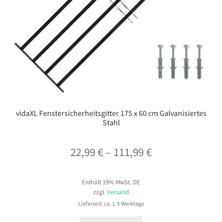
vidaXL Fenstersicherheitsgitter 175 x 60 cm Galvanisiertes
Stahl
Preisspanne:
22,99
€
–
111,99
€
22,99 €
Enthält 19% MwSt. DE
bis
zzgl.
Versand
111,99 €
Lieferzeit: ca. 1-5 Werktage