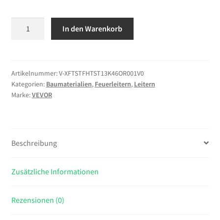
VEVOR
In den Warenkorb
Feuerleiter,
4
m,
einziehbare
Artikelnummer:
V-XFTSTFHTST13K46OR001V0
Kategorien:
Baumaterialien
,
Feuerleitern
,
Leitern
Rettungsleiter
Marke:
VEVOR
max.
453,6
kg,
leichte
Beschreibung
Notleiter
aus
Aluminiumlegierung
Zusätzliche Informationen
mit
hochfestem
Rezensionen (0)
Polyestergurt,
rutschfesten