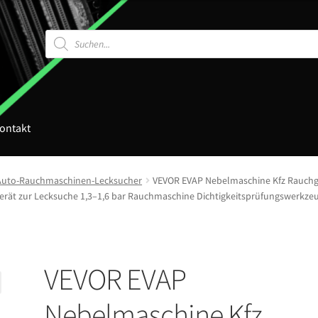
Products
search
ontakt
Auto-Rauchmaschinen-Lecksucher
VEVOR EVAP Nebelmaschine Kfz Rauch
erät zur Lecksuche 1,3–1,6 bar Rauchmaschine Dichtigkeitsprüfungswerkze
VEVOR EVAP
Nebelmaschine Kfz