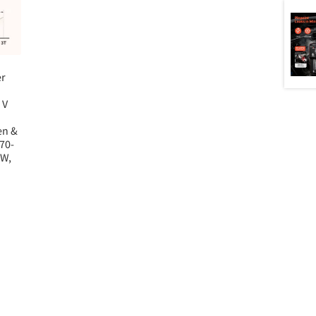
er
 V
en &
70-
KW,