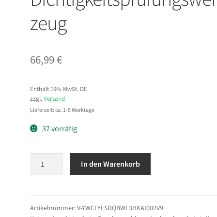
zeug
66,99
€
Enthält 19% MwSt. DE
zzgl.
Versand
Lieferzeit: ca. 1-5 Werktage
37 vorrätig
VEVOR
In den Warenkorb
EVAP
Nebelmaschine
Kfz
Rauchgerät
Artikelnummer:
V-YWCLYLSDQBWL3HKAI002V9