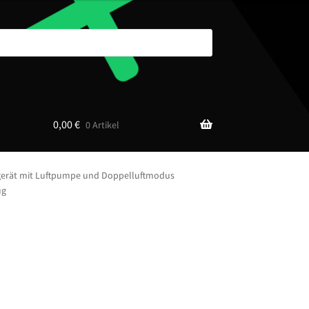
0,00
€
0 Artikel
gerät mit Luftpumpe und Doppelluftmodus
ug