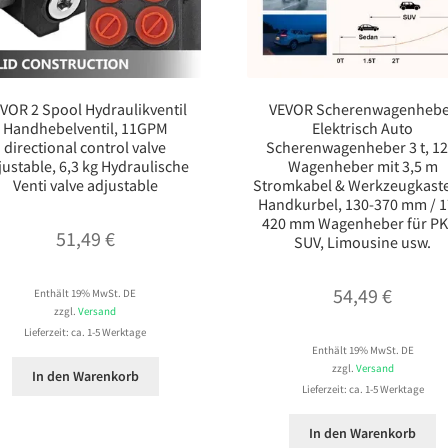
VOR 2 Spool Hydraulikventil
VEVOR Scherenwagenheb
Handhebelventil, 11GPM
Elektrisch Auto
directional control valve
Scherenwagenheber 3 t, 12
justable, 6,3 kg Hydraulische
Wagenheber mit 3,5 m
Venti valve adjustable
Stromkabel & Werkzeugkast
Handkurbel, 130-370 mm / 1
420 mm Wagenheber für P
51,49
€
SUV, Limousine usw.
54,49
€
Enthält 19% MwSt. DE
zzgl.
Versand
Lieferzeit: ca. 1-5 Werktage
Enthält 19% MwSt. DE
zzgl.
Versand
In den Warenkorb
Lieferzeit: ca. 1-5 Werktage
In den Warenkorb