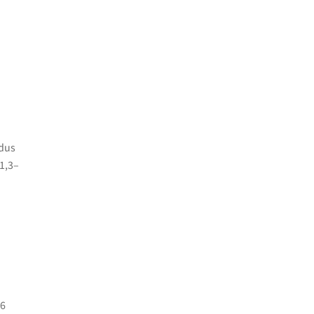
dus
1,3–
,6