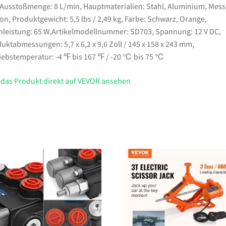
 Ausstoßmenge: 8 L/min, Hauptmaterialien: Stahl, Aluminium, Mess
kon, Produktgewicht: 5,5 lbs / 2,49 kg, Farbe: Schwarz, Orange,
leistung: 65 W,Artikelmodellnummer: SD703, Spannung: 12 V DC,
uktabmessungen: 5,7 x 6,2 x 9,6 Zoll / 145 x 158 x 243 mm,
iebstemperatur: -4 ℉ bis 167 ℉ / -20 ℃ bis 75 ℃
 das Produkt direkt auf VEVOR ansehen