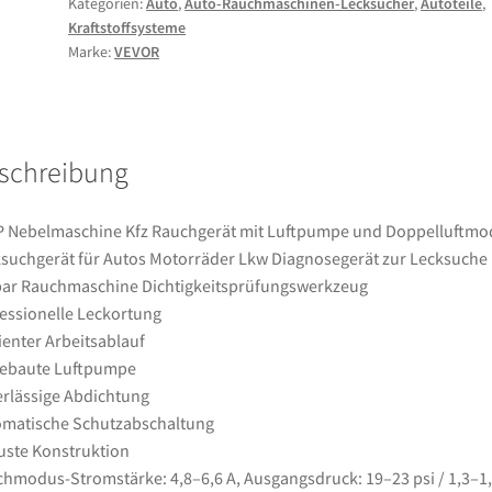
Kategorien:
Auto
,
Auto-Rauchmaschinen-Lecksucher
,
Autoteile
,
mit
Kraftstoffsysteme
Luftpumpe
Marke:
VEVOR
und
Doppelluftmodus
Lecksuchgerät
für
schreibung
Autos
Motorräder
Lkw
 Nebelmaschine Kfz Rauchgerät mit Luftpumpe und Doppelluftmo
Diagnosegerät
suchgerät für Autos Motorräder Lkw Diagnosegerät zur Lecksuche 
zur
bar Rauchmaschine Dichtigkeitsprüfungswerkzeug
Lecksuche
essionelle Leckortung
1,3–
zienter Arbeitsablauf
1,6
gebaute Luftpumpe
bar
rlässige Abdichtung
Rauchmaschine
matische Schutzabschaltung
Dichtigkeitsprüfungswerkzeug
ste Konstruktion
Menge
hmodus-Stromstärke: 4,8–6,6 A, Ausgangsdruck: 19–23 psi / 1,3–1