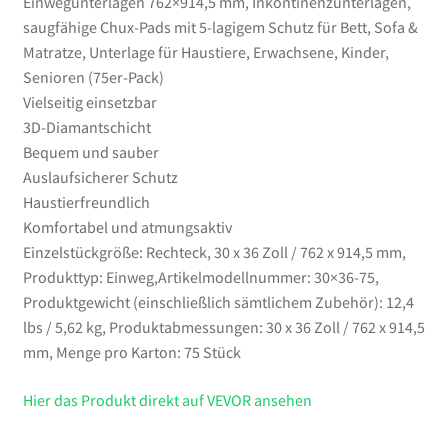
Einwegunterlagen 762×914,5 mm, Inkontinenzunterlagen,
Kinder,
saugfähige Chux-Pads mit 5-lagigem Schutz für Bett, Sofa &
Senioren
Matratze, Unterlage für Haustiere, Erwachsene, Kinder,
(75er-
Senioren (75er-Pack)
Pack)
Vielseitig einsetzbar
Menge
3D-Diamantschicht
Bequem und sauber
Auslaufsicherer Schutz
Haustierfreundlich
Komfortabel und atmungsaktiv
Einzelstückgröße: Rechteck, 30 x 36 Zoll / 762 x 914,5 mm,
Produkttyp: Einweg,Artikelmodellnummer: 30×36-75,
Produktgewicht (einschließlich sämtlichem Zubehör): 12,4
lbs / 5,62 kg, Produktabmessungen: 30 x 36 Zoll / 762 x 914,5
mm, Menge pro Karton: 75 Stück
Hier das Produkt direkt auf VEVOR ansehen