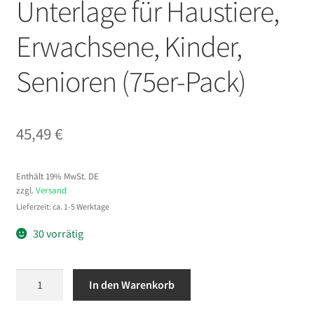
Unterlage für Haustiere,
Erwachsene, Kinder,
Senioren (75er-Pack)
45,49
€
Enthält 19% MwSt. DE
zzgl.
Versand
Lieferzeit: ca. 1-5 Werktage
30 vorrätig
VEVOR
In den Warenkorb
Einwegunterlagen
762x914,5