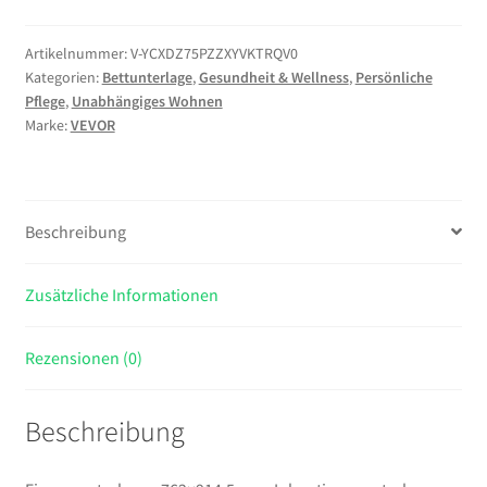
mm,
Inkontinenzunterlagen,
Artikelnummer:
V-YCXDZ75PZZXYVKTRQV0
Kategorien:
Bettunterlage
,
Gesundheit & Wellness
,
Persönliche
saugfähige
Pflege
,
Unabhängiges Wohnen
Chux-
Marke:
VEVOR
Pads
mit
5-
lagigem
Beschreibung
Schutz
für
Zusätzliche Informationen
Bett,
Sofa
&
Rezensionen (0)
Matratze,
Unterlage
Beschreibung
für
Haustiere,
Erwachsene,