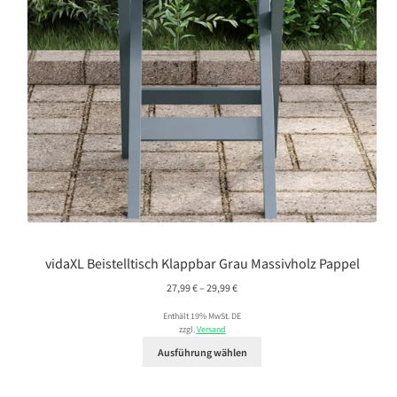
vidaXL Beistelltisch Klappbar Grau Massivholz Pappel
Preisspanne:
27,99
€
–
29,99
€
27,99 €
Enthält 19% MwSt. DE
bis
zzgl.
Versand
29,99 €
Ausführung wählen