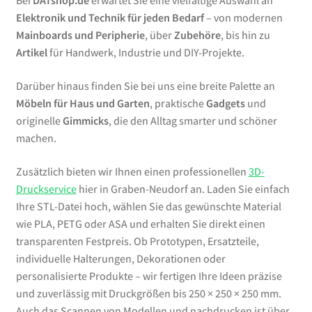
Bei
DATshop.de
erwartet Sie eine vielfältige Auswahl an
Elektronik und Technik für jeden Bedarf
– von modernen
Mainboards und Peripherie
, über
Zubehöre
, bis hin zu
Artikel
für Handwerk, Industrie und DIY-Projekte.
Darüber hinaus finden Sie bei uns eine breite Palette an
Möbeln für Haus und Garten
, praktische
Gadgets
und
originelle
Gimmicks
, die den Alltag smarter und schöner
machen.
Zusätzlich bieten wir Ihnen einen professionellen
3D-
Druckservice
hier in Graben-Neudorf an. Laden Sie einfach
Ihre STL-Datei hoch, wählen Sie das gewünschte Material
wie PLA, PETG oder ASA und erhalten Sie direkt einen
transparenten Festpreis. Ob Prototypen, Ersatzteile,
individuelle Halterungen, Dekorationen oder
personalisierte Produkte – wir fertigen Ihre Ideen präzise
und zuverlässig mit Druckgrößen bis 250 × 250 × 250 mm.
Auch das Scannen von Modellen und nachdrucken ist über