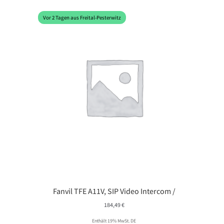
Vor 2 Tagen aus Freital-Pesterwitz
Fanvil TFE A11V, SIP Video Intercom /
184,49
€
Enthält 19% MwSt. DE