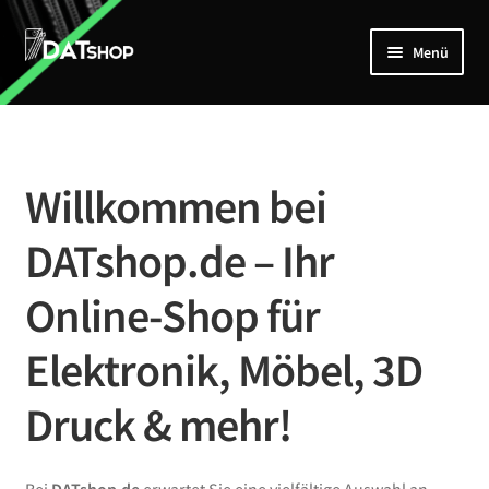
Zur
Zum
Menü
Navigation
Inhalt
springen
springen
Home
Unterm
Shop
öffnen
Willkommen bei
Mein Account
DATshop.de – Ihr
Kontakt
Online-Shop für
Elektronik, Möbel, 3D
Druck & mehr!