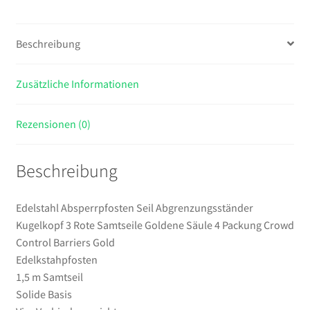
Goldene
Säule
Beschreibung
4
Packung
Zusätzliche Informationen
Crowd
Control
Barriers
Rezensionen (0)
Gold
Menge
Beschreibung
Edelstahl Absperrpfosten Seil Abgrenzungsständer
Kugelkopf 3 Rote Samtseile Goldene Säule 4 Packung Crowd
Control Barriers Gold
Edelkstahpfosten
1,5 m Samtseil
Solide Basis