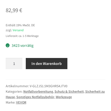
82,99
€
Enthält 19% MwSt. DE
zzgl.
Versand
Lieferzeit: ca. 1-5 Werktage
3423 vorrätig
VEVOR
In den Warenkorb
Edelstahl
Absperrpfosten
Seil
Abgrenzungsständer
Artikelnummer:
V-GLZJS1.5M3GHRS4JTV0
Kategorien:
Notfallvorbereitung
,
Schutz & Sicherheit
,
Sicherheit zu
Kugelkopf
Hause
,
Sonstiges Notfallzubehör
,
Werkzeuge
3
Marke:
VEVOR
Rote
Samtseile