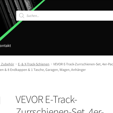
Products
search
ontakt
d Zubehör
E- & X-Track-Schienen
VEVOR E-Track-Zurrschienen-Set, 4er-Pack
itzen & 8 Endkappen & 1 Tasche, Garagen, Wagen, Anhänger
VEVOR E-Track-
Zurrschienen-Set, 4er-