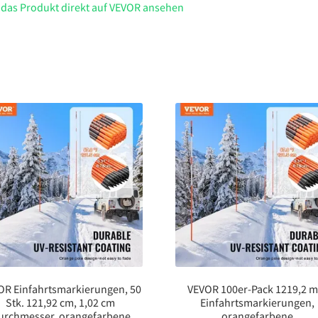
Einzelschlitzen
 das Produkt direkt auf VEVOR ansehen
&
8
Endkappen
&
1
Tasche,
Garagen,
Wagen,
Anhänger
Menge
OR Einfahrtsmarkierungen, 50
VEVOR 100er-Pack 1219,2 
Stk. 121,92 cm, 1,02 cm
Einfahrtsmarkierungen,
urchmesser, orangefarbene
orangefarbene