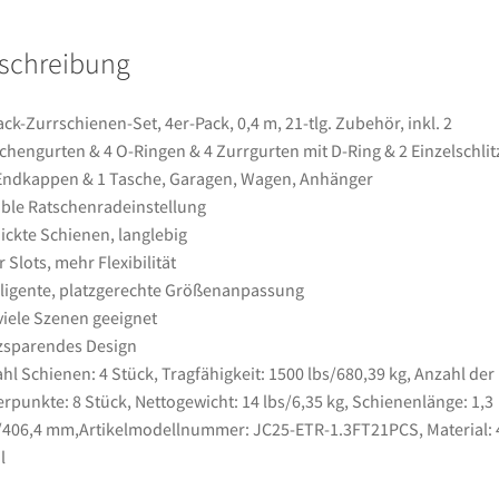
21-
tlg.
schreibung
Zubehör,
inkl.
2
ack-Zurrschienen-Set, 4er-Pack, 0,4 m, 21-tlg. Zubehör, inkl. 2
Ratschengurten
chengurten & 4 O-Ringen & 4 Zurrgurten mit D-Ring & 2 Einzelschli
&
Endkappen & 1 Tasche, Garagen, Wagen, Anhänger
4
ible Ratschenradeinstellung
O-
ickte Schienen, langlebig
Ringen
 Slots, mehr Flexibilität
&
lligente, platzgerechte Größenanpassung
4
viele Szenen geeignet
Zurrgurten
zsparendes Design
mit
hl Schienen: 4 Stück, Tragfähigkeit: 1500 lbs/680,39 kg, Anzahl der
D-
rpunkte: 8 Stück, Nettogewicht: 14 lbs/6,35 kg, Schienenlänge: 1,3
Ring
406,4 mm,Artikelmodellnummer: JC25-ETR-1.3FT21PCS, Material: 
&
l
2