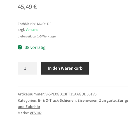
45,49
€
Enthält 19% MwSt. DE
zzgl.
Versand
Lieferzeit: ca. 1-5 Werktage
38 vorrätig
VEVOR
In den Warenkorb
E-
Track-
Zurrschienen-
Set,
Artikelnummer:
V-SPEXGD13FT15AAGQD001V0
Kategorien:
E- & X-Track-Schienen
,
Eisenwaren
,
Zurrgurte
,
Zurrg
4er-
und Zubehör
Pack,
Marke:
VEVOR
0,4
m,