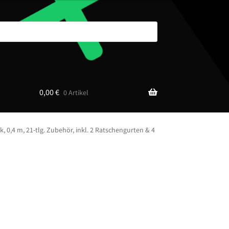
0,00
€
0 Artikel
, 0,4 m, 21-tlg. Zubehör, inkl. 2 Ratschengurten & 4