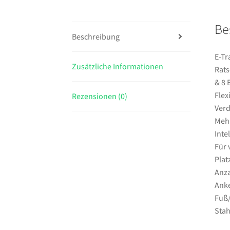
Be
Beschreibung
E-Tr
Zusätzliche Informationen
Rats
& 8 
Flex
Rezensionen (0)
Verd
Mehr
Inte
Für 
Plat
Anza
Anke
Fuß/
Stah