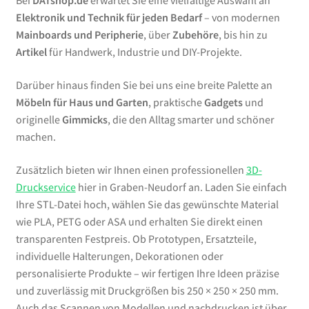
Bei
DATshop.de
erwartet Sie eine vielfältige Auswahl an
Elektronik und Technik für jeden Bedarf
– von modernen
Mainboards und Peripherie
, über
Zubehöre
, bis hin zu
Artikel
für Handwerk, Industrie und DIY-Projekte.
Darüber hinaus finden Sie bei uns eine breite Palette an
Möbeln für Haus und Garten
, praktische
Gadgets
und
originelle
Gimmicks
, die den Alltag smarter und schöner
machen.
Zusätzlich bieten wir Ihnen einen professionellen
3D-
Druckservice
hier in Graben-Neudorf an. Laden Sie einfach
Ihre STL-Datei hoch, wählen Sie das gewünschte Material
wie PLA, PETG oder ASA und erhalten Sie direkt einen
transparenten Festpreis. Ob Prototypen, Ersatzteile,
individuelle Halterungen, Dekorationen oder
personalisierte Produkte – wir fertigen Ihre Ideen präzise
und zuverlässig mit Druckgrößen bis 250 × 250 × 250 mm.
Auch das Scannen von Modellen und nachdrucken ist über