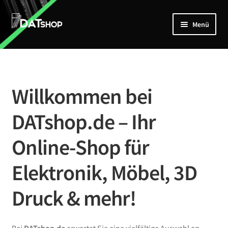
Zur
Zum
Menü
Navigation
Inhalt
springen
springen
Home
Unterm
Shop
öffnen
Willkommen bei
Mein Account
DATshop.de – Ihr
Kontakt
Online-Shop für
Elektronik, Möbel, 3D
Druck & mehr!