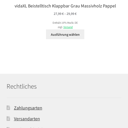
vidaXL Beistelltisch Klappbar Grau Massivholz Pappel
Preisspanne:
27,99
€
–
29,99
€
27,99 €
Enthält 19% MwSt. DE
bis
zzgl.
Versand
29,99 €
Ausführung wählen
Rechtliches
Zahlungsarten
Versandarten