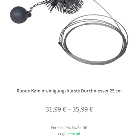
Runde Kaminreinigungsbürste Durchmesser 25 cm
Preisspanne:
31,99
€
–
35,99
€
31,99 €
Enthält 19% MwSt. DE
bis
zzgl.
Versand