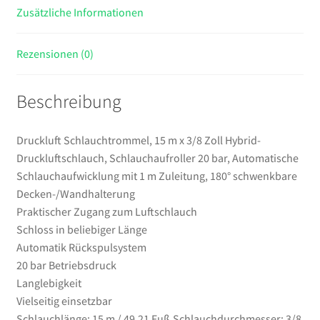
Zusätzliche Informationen
Automatische
Schlauchaufwicklung
mit
Rezensionen (0)
1
m
Beschreibung
Zuleitung,
180°
schwenkbare
Druckluft Schlauchtrommel, 15 m x 3/8 Zoll Hybrid-
Decken-/Wandhalterung
Druckluftschlauch, Schlauchaufroller 20 bar, Automatische
Menge
Schlauchaufwicklung mit 1 m Zuleitung, 180° schwenkbare
Decken-/Wandhalterung
Praktischer Zugang zum Luftschlauch
Schloss in beliebiger Länge
Automatik Rückspulsystem
20 bar Betriebsdruck
Langlebigkeit
Vielseitig einsetzbar
Schlauchlänge: 15 m / 49,21 Fuß,Schlauchdurchmesser: 3/8