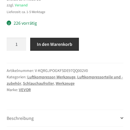
zzgl.
Versand
Lieferzeit: ca. 1-5 Werktage
226 vorrätig
VEVOR
In den Warenkorb
Druckluft
Schlauchtrommel,
15
m
Artikelnummer:
V-KQRGJPOGKFSDE97QQ002V0
Kategorien:
Luftkompressor-Werkzeuge
,
Luftkompressorteile und -
x
zubehör
,
Schlauchaufroller
,
Werkzeuge
3/8
Marke:
VEVOR
Zoll
Hybrid-
Druckluftschlauch,
Schlauchaufroller
Beschreibung
20
bar,