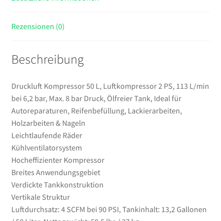
8
bar
Rezensionen (0)
Druck,
Ölfreier
Beschreibung
Tank,
Ideal
für
Druckluft Kompressor 50 L, Luftkompressor 2 PS, 113 L/min
Autoreparaturen,
bei 6,2 bar, Max. 8 bar Druck, Ölfreier Tank, Ideal für
Reifenbefüllung,
Autoreparaturen, Reifenbefüllung, Lackierarbeiten,
Lackierarbeiten,
Holzarbeiten & Nageln
Holzarbeiten
Leichtlaufende Räder
&
Kühlventilatorsystem
Nageln
Hocheffizienter Kompressor
Menge
Breites Anwendungsgebiet
Verdickte Tankkonstruktion
Vertikale Struktur
Luftdurchsatz: 4 SCFM bei 90 PSI, Tankinhalt: 13,2 Gallonen