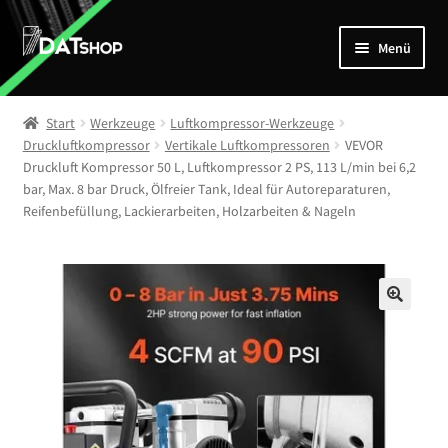
Zur
Zum
Menü
Navigation
Inhalt
springen
springen
Home
Start
Werkzeuge
Luftkompressor-Werkzeuge
Unterm
Druckluftkompressor
Vertikale Luftkompressoren
VEVOR
Shop
Druckluft Kompressor 50 L, Luftkompressor 2 PS, 113 L/min bei 6,2
öffnen
bar, Max. 8 bar Druck, Ölfreier Tank, Ideal für Autoreparaturen,
Mein Account
Reifenbefüllung, Lackierarbeiten, Holzarbeiten & Nageln
Kontakt