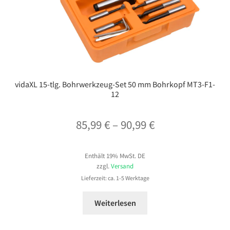
vidaXL 15-tlg. Bohrwerkzeug-Set 50 mm Bohrkopf MT3-F1-
12
Preisspanne:
85,99
€
–
90,99
€
85,99 €
Enthält 19% MwSt. DE
bis
zzgl.
Versand
90,99 €
Lieferzeit: ca. 1-5 Werktage
Weiterlesen