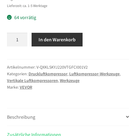
Lieferzeit: ca. 1-5 Werktage
64 vorrätig
VEVOR
In den Warenkorb
Druckluft
Kompressor
50
L,
Artikelnummer:
V-QXKLSKYJ220VTGFCI001V2
Kategorien:
Druckluftkompressor
,
Luftkompressor-Werkzeuge
,
Luftkompressor
Vertikale Luftkompressoren
,
Werkzeuge
2
Marke:
VEVOR
PS,
113
L/min
bei
Beschreibung
6,2
bar,
Zusätzliche Informationen
Max.