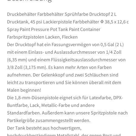
Pot
Tank
Druckbehälter Farbbehälter Sprühfarbe Drucktopf 2 L
Paint
Drucktank, 45 psi Lackierpistole Farbbehälter Φ 38,5 x 12,6 c
Container
Spray Paint Pressure Pot Tank Paint Container
Farbspritzpistolen
Farbspritzpistolen Lacken, Flecken
Lacken,
Der Drucktopf hat ein Fassungsvermögen von 0,5 Gal (2 L)
Flecken
mit einem Einlass- und Auslassdurchmesser von 1/4 Zoll
Menge
(6,35 mm) und einem Flüssigkeitsauslassdurchmesser von
3/8 Zoll (3,175 mm). Es kann mehr Arten von Farben
aufnehmen. Der Gelenkkopf und zwei Schläuchen sind
leicht zu transportieren und Sie können überall mit dem
Malen beginnen!
Die 1,8-mm-Düsenpistole eignet sich für Latexfarbe, DPX-
Buntfarbe, Lack, Metallic-Farbe und andere
Standardfarben. Außerdem kann unsere Spritzpistole nach
Partikelgröße zusammengestellt werden.
Der Tank besteht aus hochwertigem,
hochdruckbeständigem Metallstahl, der gegen Rost und