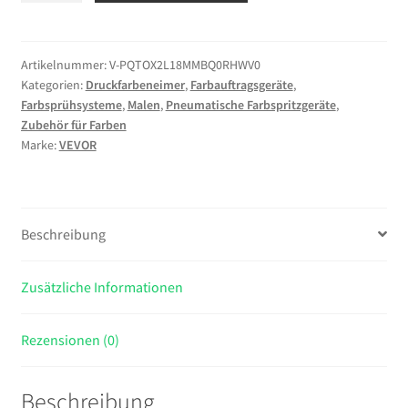
Farbbehälter
Sprühfarbe
Drucktopf
Artikelnummer:
V-PQTOX2L18MMBQ0RHWV0
Kategorien:
Druckfarbeneimer
,
Farbauftragsgeräte
,
2
Farbsprühsysteme
,
Malen
,
Pneumatische Farbspritzgeräte
,
L
Zubehör für Farben
Drucktank,
Marke:
VEVOR
45
psi
Lackierpistole
Farbbehälter
Beschreibung
Φ
38,5
Zusätzliche Informationen
x
12,6
c
Rezensionen (0)
Spray
Paint
Beschreibung
Pressure