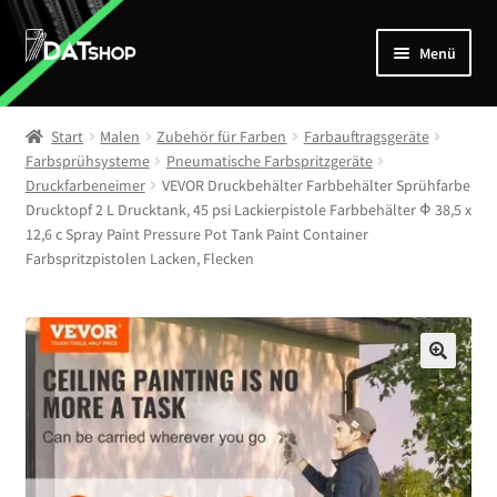
Zur
Zum
Menü
Navigation
Inhalt
springen
springen
Home
Start
Malen
Zubehör für Farben
Farbauftragsgeräte
Unterm
Farbsprühsysteme
Pneumatische Farbspritzgeräte
Shop
Druckfarbeneimer
VEVOR Druckbehälter Farbbehälter Sprühfarbe
öffnen
Drucktopf 2 L Drucktank, 45 psi Lackierpistole Farbbehälter Φ 38,5 x
Mein Account
12,6 c Spray Paint Pressure Pot Tank Paint Container
Farbspritzpistolen Lacken, Flecken
Kontakt