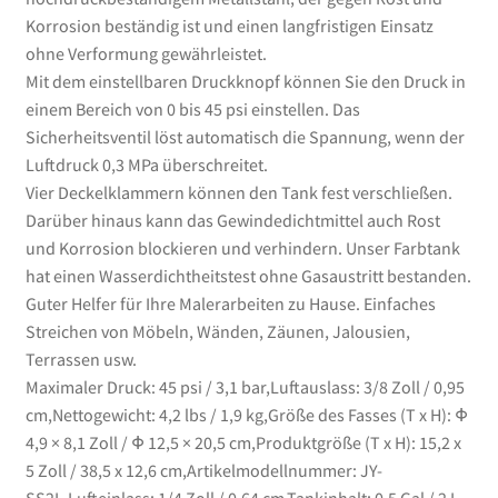
Korrosion beständig ist und einen langfristigen Einsatz
ohne Verformung gewährleistet.
Mit dem einstellbaren Druckknopf können Sie den Druck in
einem Bereich von 0 bis 45 psi einstellen. Das
Sicherheitsventil löst automatisch die Spannung, wenn der
Luftdruck 0,3 MPa überschreitet.
Vier Deckelklammern können den Tank fest verschließen.
Darüber hinaus kann das Gewindedichtmittel auch Rost
und Korrosion blockieren und verhindern. Unser Farbtank
hat einen Wasserdichtheitstest ohne Gasaustritt bestanden.
Guter Helfer für Ihre Malerarbeiten zu Hause. Einfaches
Streichen von Möbeln, Wänden, Zäunen, Jalousien,
Terrassen usw.
Maximaler Druck: 45 psi / 3,1 bar,Luftauslass: 3/8 Zoll / 0,95
cm,Nettogewicht: 4,2 lbs / 1,9 kg,Größe des Fasses (T x H): Φ
4,9 × 8,1 Zoll / Φ 12,5 × 20,5 cm,Produktgröße (T x H): 15,2 x
5 Zoll / 38,5 x 12,6 cm,Artikelmodellnummer: JY-