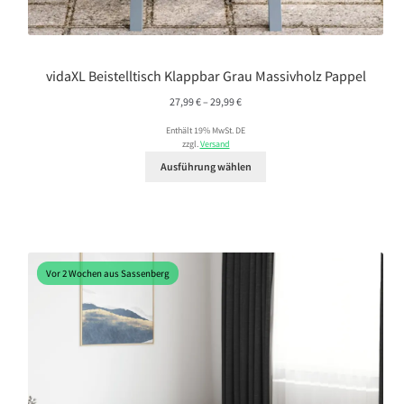
vidaXL Beistelltisch Klappbar Grau Massivholz Pappel
Preisspanne:
27,99
€
–
29,99
€
27,99 €
Enthält 19% MwSt. DE
bis
zzgl.
Versand
29,99 €
Ausführung wählen
Vor 2 Wochen aus Sassenberg