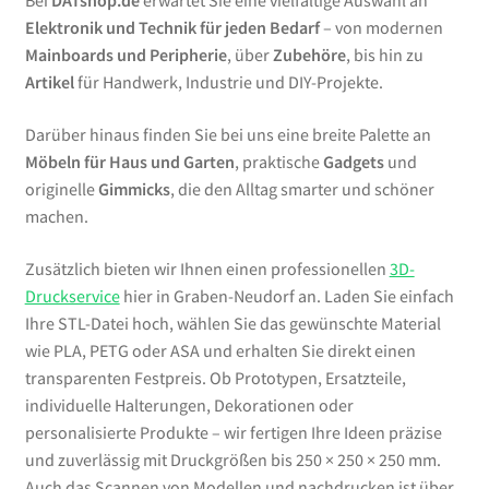
Bei
DATshop.de
erwartet Sie eine vielfältige Auswahl an
Elektronik und Technik für jeden Bedarf
– von modernen
Mainboards und Peripherie
, über
Zubehöre
, bis hin zu
Artikel
für Handwerk, Industrie und DIY-Projekte.
Darüber hinaus finden Sie bei uns eine breite Palette an
Möbeln für Haus und Garten
, praktische
Gadgets
und
originelle
Gimmicks
, die den Alltag smarter und schöner
machen.
Zusätzlich bieten wir Ihnen einen professionellen
3D-
Druckservice
hier in Graben-Neudorf an. Laden Sie einfach
Ihre STL-Datei hoch, wählen Sie das gewünschte Material
wie PLA, PETG oder ASA und erhalten Sie direkt einen
transparenten Festpreis. Ob Prototypen, Ersatzteile,
individuelle Halterungen, Dekorationen oder
personalisierte Produkte – wir fertigen Ihre Ideen präzise
und zuverlässig mit Druckgrößen bis 250 × 250 × 250 mm.
Auch das Scannen von Modellen und nachdrucken ist über