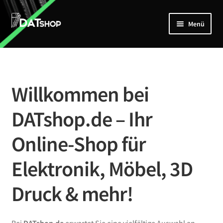
Zur
Zum
Menü
Navigation
Inhalt
springen
springen
Home
Unterm
Shop
öffnen
Willkommen bei
Mein Account
DATshop.de – Ihr
Kontakt
Online-Shop für
Elektronik, Möbel, 3D
Druck & mehr!