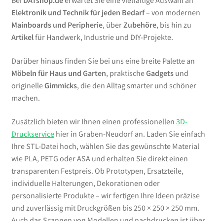
Bei
DATshop.de
erwartet Sie eine vielfältige Auswahl an
Elektronik und Technik für jeden Bedarf
– von modernen
Mainboards und Peripherie
, über
Zubehöre
, bis hin zu
Artikel
für Handwerk, Industrie und DIY-Projekte.
Darüber hinaus finden Sie bei uns eine breite Palette an
Möbeln für Haus und Garten
, praktische
Gadgets
und
originelle
Gimmicks
, die den Alltag smarter und schöner
machen.
Zusätzlich bieten wir Ihnen einen professionellen
3D-
Druckservice
hier in Graben-Neudorf an. Laden Sie einfach
Ihre STL-Datei hoch, wählen Sie das gewünschte Material
wie PLA, PETG oder ASA und erhalten Sie direkt einen
transparenten Festpreis. Ob Prototypen, Ersatzteile,
individuelle Halterungen, Dekorationen oder
personalisierte Produkte – wir fertigen Ihre Ideen präzise
und zuverlässig mit Druckgrößen bis 250 × 250 × 250 mm.
Auch das Scannen von Modellen und nachdrucken ist über