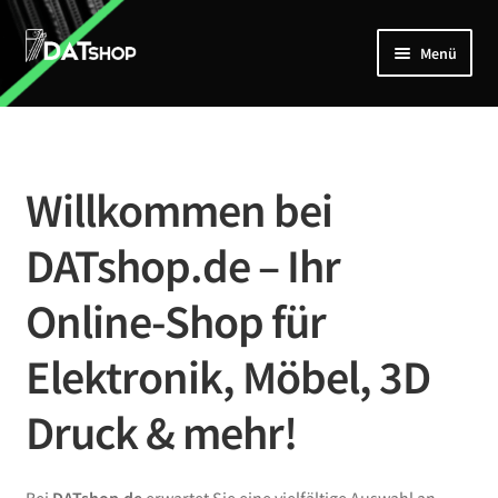
Zur
Zum
Menü
Navigation
Inhalt
springen
springen
Home
Unterm
Shop
öffnen
Willkommen bei
Mein Account
DATshop.de – Ihr
Kontakt
Online-Shop für
Elektronik, Möbel, 3D
Druck & mehr!