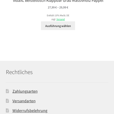
vidaXL Beistelltisch Klappbar Grau Massivholz Pappel
Preisspanne:
27,99
€
–
29,99
€
27,99 €
Enthält 19% MwSt. DE
bis
zzgl.
Versand
29,99 €
Ausführung wählen
Rechtliches
Zahlungsarten
Versandarten
Widerrufsbelehrung