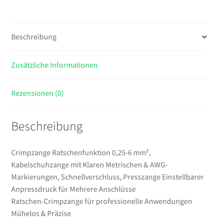
Klaren
Metrischen
&
Beschreibung
AWG-
Markierungen,
Zusätzliche Informationen
Schnellverschluss,
Presszange
Einstellbarer
Rezensionen (0)
Anpressdruck
für
Beschreibung
Mehrere
Anschlüsse
Menge
Crimpzange Ratschenfunktion 0,25-6 mm²,
Kabelschuhzange mit Klaren Metrischen & AWG-
Markierungen, Schnellverschluss, Presszange Einstellbarer
Anpressdruck für Mehrere Anschlüsse
Ratschen-Crimpzange für professionelle Anwendungen
Mühelos & Präzise