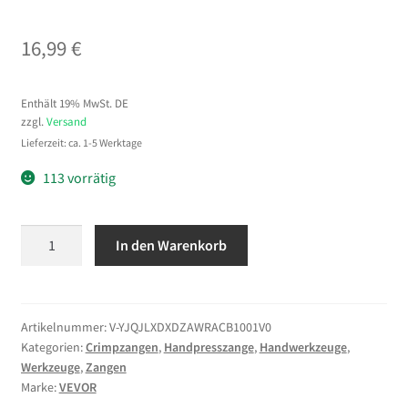
16,99
€
Enthält 19% MwSt. DE
zzgl.
Versand
Lieferzeit: ca. 1-5 Werktage
113 vorrätig
VEVOR
In den Warenkorb
Crimpzange
Ratschenfunktion
0,25-
6
Artikelnummer:
V-YJQJLXDXDZAWRACB1001V0
Kategorien:
Crimpzangen
,
Handpresszange
,
Handwerkzeuge
,
mm²,
Werkzeuge
,
Zangen
Kabelschuhzange
Marke:
VEVOR
mit