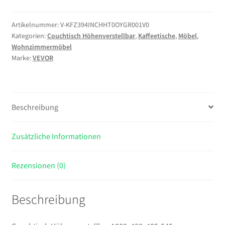
1000x480x405-
545
Artikelnummer:
V-KFZ394INCHHT0OYGR001V0
Kategorien:
Couchtisch Höhenverstellbar
,
Kaffeetische
,
Möbel
,
mm,
Wohnzimmermöbel
Wohnzimmertisch
Marke:
VEVOR
mit
Stauraum,
Ausziehbarer
Kaffeetisch
Beschreibung
im
Mid-
Zusätzliche Informationen
Century-
Stil
aus
Rezensionen (0)
MDF,
Hubtischplatte
Beschreibung
für
Zuhause
&