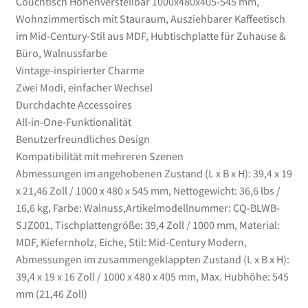
Couchtisch Höhenverstellbar 1000x480x405-545 mm,
Büro,
Wohnzimmertisch mit Stauraum, Ausziehbarer Kaffeetisch
Walnussfarbe
im Mid-Century-Stil aus MDF, Hubtischplatte für Zuhause &
Menge
Büro, Walnussfarbe
Vintage-inspirierter Charme
Zwei Modi, einfacher Wechsel
Durchdachte Accessoires
All-in-One-Funktionalität
Benutzerfreundliches Design
Kompatibilität mit mehreren Szenen
Abmessungen im angehobenen Zustand (L x B x H): 39,4 x 19
x 21,46 Zoll / 1000 x 480 x 545 mm, Nettogewicht: 36,6 lbs /
16,6 kg, Farbe: Walnuss,Artikelmodellnummer: CQ-BLWB-
SJZ001, Tischplattengröße: 39,4 Zoll / 1000 mm, Material:
MDF, Kiefernholz, Eiche, Stil: Mid-Century Modern,
Abmessungen im zusammengeklappten Zustand (L x B x H):
39,4 x 19 x 16 Zoll / 1000 x 480 x 405 mm, Max. Hubhöhe: 545
mm (21,46 Zoll)