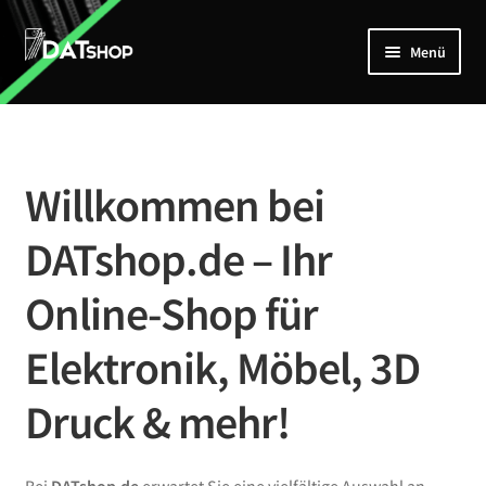
Zur
Zum
Menü
Navigation
Inhalt
springen
springen
Home
Unterm
Shop
öffnen
Willkommen bei
Mein Account
DATshop.de – Ihr
Kontakt
Online-Shop für
Elektronik, Möbel, 3D
Druck & mehr!