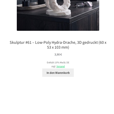
Skulptur #61 – Low-Poly Hydra-Drache, 3D gedruckt (60 x
53 x 103 mm)
3,90
€
Enthält 19% MwSt. DE
zzgl.
Versand
In den Warenkorb