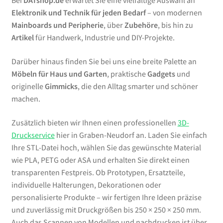
Bei
DATshop.de
erwartet Sie eine vielfältige Auswahl an
Elektronik und Technik für jeden Bedarf
– von modernen
Mainboards und Peripherie
, über
Zubehöre
, bis hin zu
Artikel
für Handwerk, Industrie und DIY-Projekte.
Darüber hinaus finden Sie bei uns eine breite Palette an
Möbeln für Haus und Garten
, praktische
Gadgets
und
originelle
Gimmicks
, die den Alltag smarter und schöner
machen.
Zusätzlich bieten wir Ihnen einen professionellen
3D-
Druckservice
hier in Graben-Neudorf an. Laden Sie einfach
Ihre STL-Datei hoch, wählen Sie das gewünschte Material
wie PLA, PETG oder ASA und erhalten Sie direkt einen
transparenten Festpreis. Ob Prototypen, Ersatzteile,
individuelle Halterungen, Dekorationen oder
personalisierte Produkte – wir fertigen Ihre Ideen präzise
und zuverlässig mit Druckgrößen bis 250 × 250 × 250 mm.
Auch das Scannen von Modellen und nachdrucken ist über