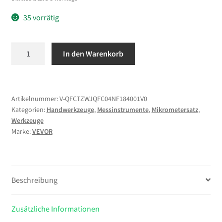
35 vorrätig
VEVOR
In den Warenkorb
Bügelmessschraube
4-
tlg.
Set,
Artikelnummer:
V-QFCTZWJQFC04NF184001V0
Kategorien:
Handwerkzeuge
,
Messinstrumente
,
Mikrometersatz
,
Mikrometer
Werkzeuge
mit
Marke:
VEVOR
einer
Messgenauigkeit
von
0,0001/0,0002
Beschreibung
Zoll,
Messschraube
Zusätzliche Informationen
für
Metallbearbeitung