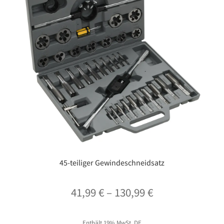
45-teiliger Gewindeschneidsatz
Preisspanne:
41,99
€
–
130,99
€
41,99 €
Enthält 19% MwSt. DE