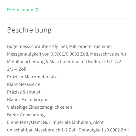
&
Rezensionen (0)
Maschinenbau
mit
Beschreibung
Koffer,
0-
1/1-
Bügelmessschraube 4-tlg. Set, Mikrometer mit einer
2/2-
Messgenauigkeit von 0,0001/0,0002 Zoll, Messschraube für
3/3-
Metallbearbeitung & Maschinenbau mit Koffer, 0-1/1-2/2-
4
3/3-4 Zoll
Zoll
Präziser Mikrometersatz
Menge
Klare Messwerte
Präzise & robust
Blauer Metallkorpus
Vielseitige Einsatzmöglichkeiten
Breite Anwendung
Einheitensystem: Nur imperiale Einheiten, nicht
umschaltbar, Messbereich 1-2 Zoll: Genauigkeit ±0,0002 Zoll