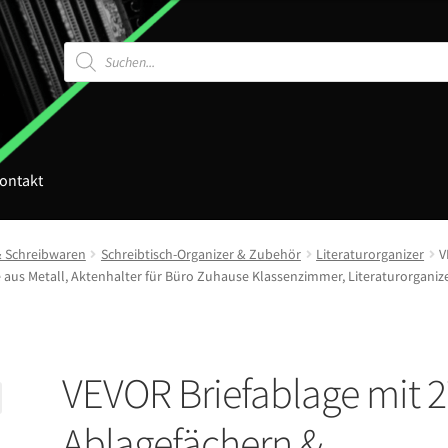
Products
search
ontakt
& Schreibwaren
Schreibtisch-Organizer & Zubehör
Literaturorganizer
V
s Metall, Aktenhalter für Büro Zuhause Klassenzimmer, Literaturorganiz
VEVOR Briefablage mit 
Ablagefächern &