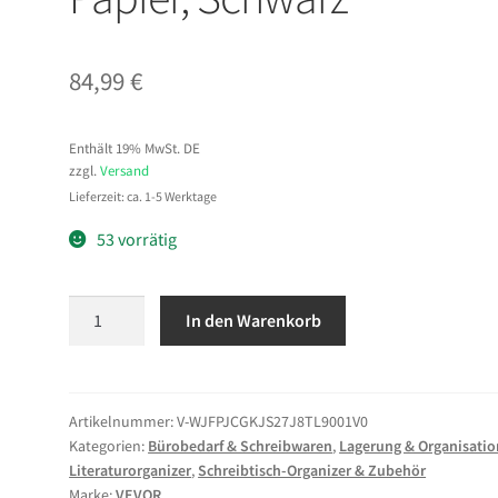
84,99
€
Enthält 19% MwSt. DE
zzgl.
Versand
Lieferzeit: ca. 1-5 Werktage
53 vorrätig
VEVOR
In den Warenkorb
Briefablage
mit
27
Ablagefächern
Artikelnummer:
V-WJFPJCGKJS27J8TL9001V0
Kategorien:
Bürobedarf & Schreibwaren
,
Lagerung & Organisatio
&
Literaturorganizer
,
Schreibtisch-Organizer & Zubehör
Herausnehmbarem
Marke:
VEVOR