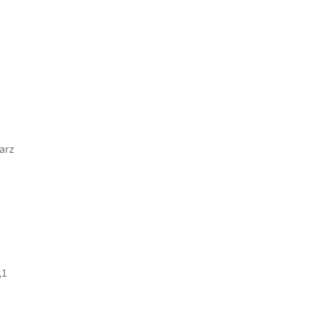
arz
,1