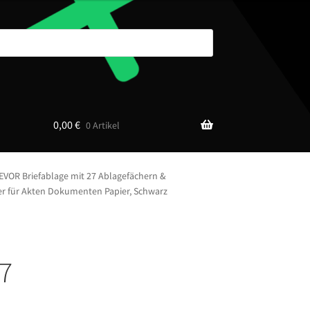
0,00
€
0 Artikel
EVOR Briefablage mit 27 Ablagefächern &
er für Akten Dokumenten Papier, Schwarz
27