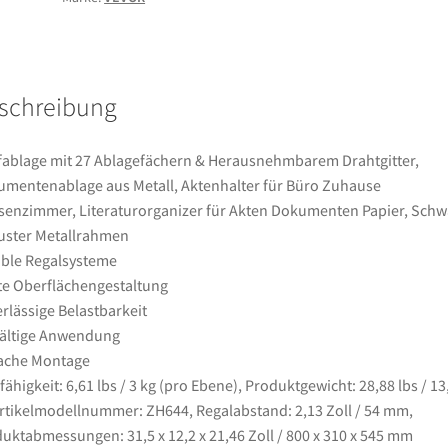
Drahtgitter,
Dokumentenablage
aus
Metall,
schreibung
Aktenhalter
für
Büro
fablage mit 27 Ablagefächern & Herausnehmbarem Drahtgitter,
Zuhause
mentenablage aus Metall, Aktenhalter für Büro Zuhause
Klassenzimmer,
senzimmer, Literaturorganizer für Akten Dokumenten Papier, Schw
Literaturorganizer
ster Metallrahmen
für
ible Regalsysteme
Akten
te Oberflächengestaltung
Dokumenten
rlässige Belastbarkeit
Papier,
fältige Anwendung
Schwarz
ache Montage
Menge
fähigkeit: 6,61 lbs / 3 kg (pro Ebene), Produktgewicht: 28,88 lbs / 13
rtikelmodellnummer: ZH644, Regalabstand: 2,13 Zoll / 54 mm,
uktabmessungen: 31,5 x 12,2 x 21,46 Zoll / 800 x 310 x 545 mm