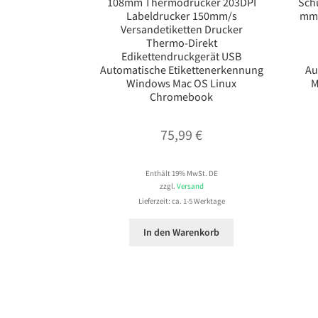
108mm Thermodrucker 203DPI
Schu
Labeldrucker 150mm/s
mm 
Versandetiketten Drucker
Thermo-Direkt
Edikettendruckgerät USB
Automatische Etikettenerkennung
Au
Windows Mac OS Linux
M
Chromebook
75,99
€
Enthält 19% MwSt. DE
zzgl.
Versand
Lieferzeit: ca. 1-5 Werktage
In den Warenkorb