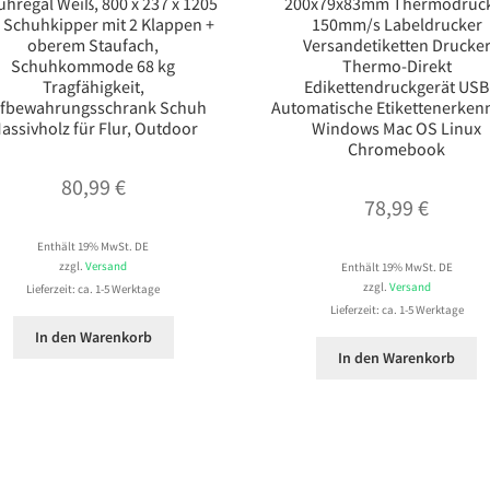
hregal Weiß, 800 x 237 x 1205
200x79x83mm Thermodruc
Schuhkipper mit 2 Klappen +
150mm/s Labeldrucker
oberem Staufach,
Versandetiketten Drucke
Schuhkommode 68 kg
Thermo-Direkt
Tragfähigkeit,
Edikettendruckgerät USB
fbewahrungsschrank Schuh
Automatische Etikettenerke
assivholz für Flur, Outdoor
Windows Mac OS Linux
Chromebook
80,99
€
78,99
€
Enthält 19% MwSt. DE
zzgl.
Versand
Enthält 19% MwSt. DE
zzgl.
Versand
Lieferzeit: ca. 1-5 Werktage
Lieferzeit: ca. 1-5 Werktage
In den Warenkorb
In den Warenkorb