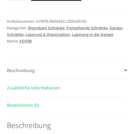
Lagerschrank
49,21
L,
Artikelnummer:
V-YRFBJ905845CL2D61001V0
Kategorien:
Brennbare Schränke
,
Freistehende Schränke
,
Garage-
59
Schränke
,
Lagerung & Organisation
,
Lagerung in der Garage
x
Marke:
VEVOR
46
x
90
cm
Beschreibung
Brandschutzschrank
mit
Zusätzliche Informationen
Verstellbarem
Regal,
Kaltgewalzter
Rezensionen (0)
und
Verzinkter
Beschreibung
Stahl-
Brandschutzschrank,