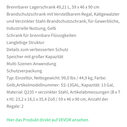
für
Brennbarer Lagerschrank 49,21 L, 59 x 46 x 90 cm
Gewerbliche,
Brandschutzschrank mit Verstellbarem Regal, Kaltgewalzter
Industrielle
und Verzinkter Stahl-Brandschutzschrank, für Gewerbliche,
Nutzung,
Industrielle Nutzung, Gelb
Gelb
Schrank für brennbare Flüssigkeiten
Menge
Langlebige Struktur
Details zum verbesserten Schutz
Speicher mit großer Kapazität
Multi-Szenen-Anwendung
Schutzverpackung
Typ: Einzeltür, Nettogewicht: 99,0 lbs / 44,9 kg, Farbe:
Gelb,Artikelmodellnummer: SS-13GAL, Kapazität: 13 Gal,
Material: Q235 + verzinkter Stahl, Artikelabmessungen (B x T
x H): 23,2 x 18,1 x 35,4 Zoll / 59 x 46 x 90 cm, Anzahl der
Regale: 2
Hier das Produkt direkt auf VEVOR ansehen