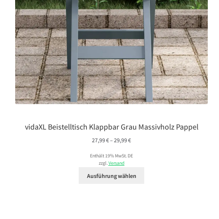
vidaXL Beistelltisch Klappbar Grau Massivholz Pappel
Preisspanne:
27,99
€
–
29,99
€
27,99 €
Enthält 19% MwSt. DE
bis
zzgl.
Versand
29,99 €
Ausführung wählen