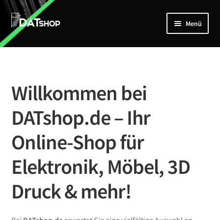
Zur
Zum
Menü
Navigation
Inhalt
springen
springen
Home
Unterm
Shop
öffnen
Willkommen bei
Mein Account
DATshop.de – Ihr
Kontakt
Online-Shop für
Elektronik, Möbel, 3D
Druck & mehr!