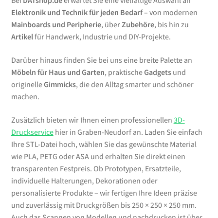
Bei
DATshop.de
erwartet Sie eine vielfältige Auswahl an
Elektronik und Technik für jeden Bedarf
– von modernen
Mainboards und Peripherie
, über
Zubehöre
, bis hin zu
Artikel
für Handwerk, Industrie und DIY-Projekte.
Darüber hinaus finden Sie bei uns eine breite Palette an
Möbeln für Haus und Garten
, praktische
Gadgets
und
originelle
Gimmicks
, die den Alltag smarter und schöner
machen.
Zusätzlich bieten wir Ihnen einen professionellen
3D-
Druckservice
hier in Graben-Neudorf an. Laden Sie einfach
Ihre STL-Datei hoch, wählen Sie das gewünschte Material
wie PLA, PETG oder ASA und erhalten Sie direkt einen
transparenten Festpreis. Ob Prototypen, Ersatzteile,
individuelle Halterungen, Dekorationen oder
personalisierte Produkte – wir fertigen Ihre Ideen präzise
und zuverlässig mit Druckgrößen bis 250 × 250 × 250 mm.
Auch das Scannen von Modellen und nachdrucken ist über