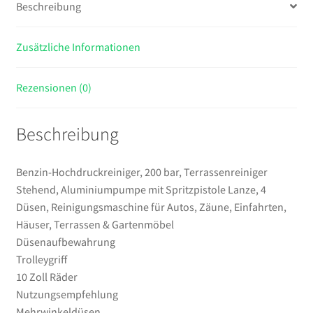
Beschreibung
4
Düsen,
Zusätzliche Informationen
Reinigungsmaschine
für
Autos,
Rezensionen (0)
Zäune,
Einfahrten,
Beschreibung
Häuser,
Terrassen
&
Benzin-Hochdruckreiniger, 200 bar, Terrassenreiniger
Gartenmöbel
Stehend, Aluminiumpumpe mit Spritzpistole Lanze, 4
Menge
Düsen, Reinigungsmaschine für Autos, Zäune, Einfahrten,
Häuser, Terrassen & Gartenmöbel
Düsenaufbewahrung
Trolleygriff
10 Zoll Räder
Nutzungsempfehlung
Mehrwinkeldüsen