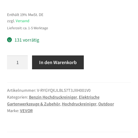
Enthält 19% MwSt. DE
zzgl.
Versand
Lieferzeit: ca. 1-5 Werktage
131 vorrätig
VEVOR
In den Warenkorb
Benzin-
Hochdruckreiniger,
200
bar,
Artikelnummer:
V-RYGYQXJLBLS7T3JXH001V0
Kategorien:
Benzin Hochdruckreiniger
,
Elektrische
Terrassenreiniger
Gartenwerkzeuge & Zubehör
,
Hochdruckreiniger
,
Outdoor
Stehend,
Marke:
VEVOR
Aluminiumpumpe
mit
Spritzpistole
Lanze,