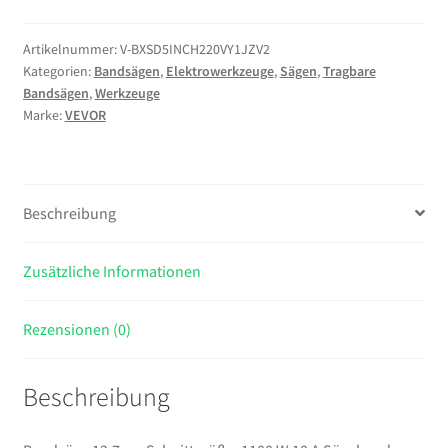
cm
Schnittgröße,
Artikelnummer:
V-BXSD5INCH220VY1JZV2
Kategorien:
Bandsägen
,
Elektrowerkzeuge
,
Sägen
,
Tragbare
1100
Bandsägen
,
Werkzeuge
W
Marke:
VEVOR
10
A
Sägeband
aus
Beschreibung
Stahl
Eisensäge
Zusätzliche Informationen
mit
127
mm
Rezensionen (0)
Max
Schnittkapazität
Beschreibung
(ohne
Sockel),
137,8