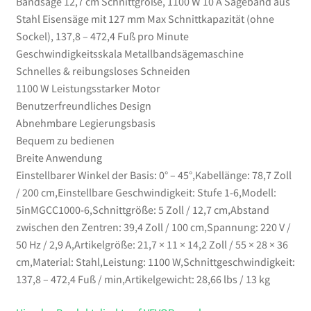
Bandsäge 12,7 cm Schnittgröße, 1100 W 10 A Sägeband aus
-
Stahl Eisensäge mit 127 mm Max Schnittkapazität (ohne
472,4
Sockel), 137,8 – 472,4 Fuß pro Minute
Fuß
Geschwindigkeitsskala Metallbandsägemaschine
pro
Schnelles & reibungsloses Schneiden
Minute
1100 W Leistungsstarker Motor
Geschwindigkeitsskala
Benutzerfreundliches Design
Metallbandsägemaschine
Abnehmbare Legierungsbasis
Menge
Bequem zu bedienen
Breite Anwendung
Einstellbarer Winkel der Basis: 0° – 45°,Kabellänge: 78,7 Zoll
/ 200 cm,Einstellbare Geschwindigkeit: Stufe 1-6,Modell:
5inMGCC1000-6,Schnittgröße: 5 Zoll / 12,7 cm,Abstand
zwischen den Zentren: 39,4 Zoll / 100 cm,Spannung: 220 V /
50 Hz / 2,9 A,Artikelgröße: 21,7 × 11 × 14,2 Zoll / 55 × 28 × 36
cm,Material: Stahl,Leistung: 1100 W,Schnittgeschwindigkeit:
137,8 – 472,4 Fuß / min,Artikelgewicht: 28,66 lbs / 13 kg