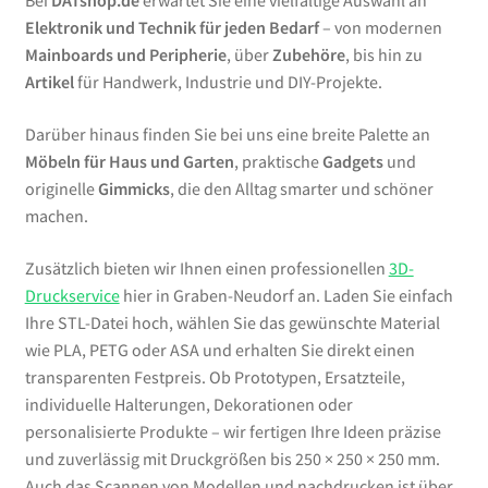
Bei
DATshop.de
erwartet Sie eine vielfältige Auswahl an
Elektronik und Technik für jeden Bedarf
– von modernen
Mainboards und Peripherie
, über
Zubehöre
, bis hin zu
Artikel
für Handwerk, Industrie und DIY-Projekte.
Darüber hinaus finden Sie bei uns eine breite Palette an
Möbeln für Haus und Garten
, praktische
Gadgets
und
originelle
Gimmicks
, die den Alltag smarter und schöner
machen.
Zusätzlich bieten wir Ihnen einen professionellen
3D-
Druckservice
hier in Graben-Neudorf an. Laden Sie einfach
Ihre STL-Datei hoch, wählen Sie das gewünschte Material
wie PLA, PETG oder ASA und erhalten Sie direkt einen
transparenten Festpreis. Ob Prototypen, Ersatzteile,
individuelle Halterungen, Dekorationen oder
personalisierte Produkte – wir fertigen Ihre Ideen präzise
und zuverlässig mit Druckgrößen bis 250 × 250 × 250 mm.
Auch das Scannen von Modellen und nachdrucken ist über