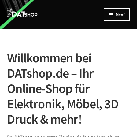
Zur
Zum
Menü
Navigation
Inhalt
springen
springen
Home
Unterm
Shop
öffnen
Willkommen bei
Mein Account
DATshop.de – Ihr
Kontakt
Online-Shop für
Elektronik, Möbel, 3D
Druck & mehr!