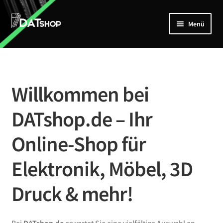
Zur
Zum
Menü
Navigation
Inhalt
springen
springen
Home
Unterm
Shop
öffnen
Willkommen bei
Mein Account
DATshop.de – Ihr
Kontakt
Online-Shop für
Elektronik, Möbel, 3D
Druck & mehr!