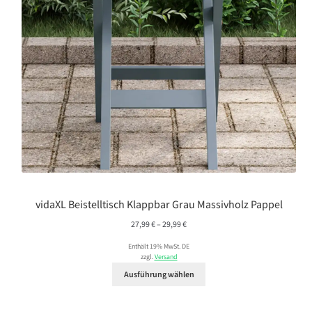
vidaXL Beistelltisch Klappbar Grau Massivholz Pappel
Preisspanne:
27,99
€
–
29,99
€
27,99 €
Enthält 19% MwSt. DE
bis
zzgl.
Versand
29,99 €
Ausführung wählen