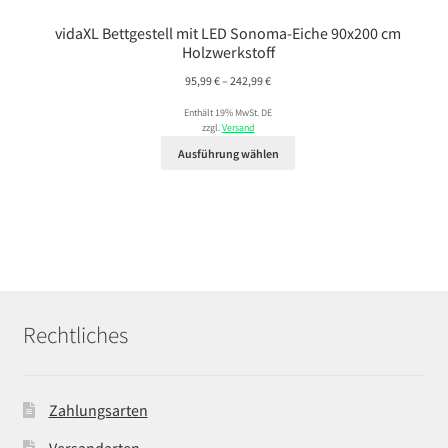
vidaXL Bettgestell mit LED Sonoma-Eiche 90x200 cm
Holzwerkstoff
Preisspanne:
95,99
€
–
242,99
€
95,99 €
Enthält 19% MwSt. DE
bis
zzgl.
Versand
242,99 €
Ausführung wählen
Rechtliches
Zahlungsarten
Versandarten