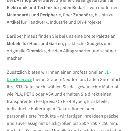
Bei
DATshop.de
erwartet Sie eine vielfältige Auswahl an
Elektronik und Technik für jeden Bedarf
– von modernen
Mainboards und Peripherie
, über
Zubehöre
, bis hin zu
Artikel
für Handwerk, Industrie und DIY-Projekte.
Darüber hinaus finden Sie bei uns eine breite Palette an
Möbeln für Haus und Garten
, praktische
Gadgets
und
originelle
Gimmicks
, die den Alltag smarter und schöner
machen.
Zusätzlich bieten wir Ihnen einen professionellen
3D-
Druckservice
hier in Graben-Neudorf an. Laden Sie einfach
Ihre STL-Datei hoch, wählen Sie das gewünschte Material
wie PLA, PETG oder ASA und erhalten Sie direkt einen
transparenten Festpreis. Ob Prototypen, Ersatzteile,
individuelle Halterungen, Dekorationen oder
personalisierte Produkte – wir fertigen Ihre Ideen präzise
und zuverlässig mit Druckgrößen bis 250 × 250 × 250 mm.
Auch das Scannen von Modellen und nachdrucken ist über