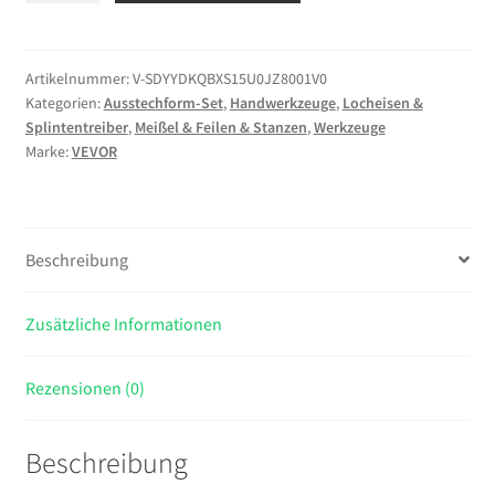
Set,
15
t
Artikelnummer:
V-SDYYDKQBXS15U0JZ8001V0
Kategorien:
Ausstechform-Set
,
Handwerkzeuge
,
Locheisen &
hydraulisches
Splintentreiber
,
Meißel & Feilen & Stanzen
,
Werkzeuge
Ausbrechset,
Marke:
VEVOR
22,5
bis
115,4
mm
Beschreibung
KO-
Werkzeugsatz,
Zusätzliche Informationen
Lochherstellungswerkzeug,
KO-
Werkzeugsatz
Rezensionen (0)
mit
10
Beschreibung
Matrizen
für