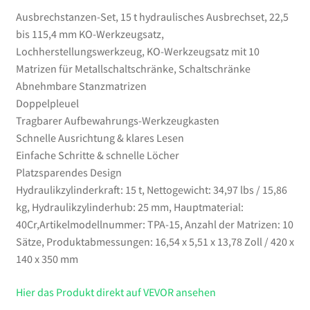
Metallschaltschränke,
Ausbrechstanzen-Set, 15 t hydraulisches Ausbrechset, 22,5
Schaltschränke
bis 115,4 mm KO-Werkzeugsatz,
Menge
Lochherstellungswerkzeug, KO-Werkzeugsatz mit 10
Matrizen für Metallschaltschränke, Schaltschränke
Abnehmbare Stanzmatrizen
Doppelpleuel
Tragbarer Aufbewahrungs-Werkzeugkasten
Schnelle Ausrichtung & klares Lesen
Einfache Schritte & schnelle Löcher
Platzsparendes Design
Hydraulikzylinderkraft: 15 t, Nettogewicht: 34,97 lbs / 15,86
kg, Hydraulikzylinderhub: 25 mm, Hauptmaterial:
40Cr,Artikelmodellnummer: TPA-15, Anzahl der Matrizen: 10
Sätze, Produktabmessungen: 16,54 x 5,51 x 13,78 Zoll / 420 x
140 x 350 mm
Hier das Produkt direkt auf VEVOR ansehen