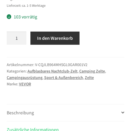
Lieferzeit: ca. 1-5 Werktage
103 vorrätig
VEVOR
In den Warenkorb
Aufblasbares
Partyzelt
9x6x4
m,
Artikelnummer:
V-CQJLB964MHSGL0GAR001V2
Kategorien:
Aufblasbares Nachtclub-Zelt
,
Camping Zelte
,
Würfelzelt
Campingausrüstung
,
Sport & Außenbereich
,
Zelte
für
Marke:
VEVOR
Disco
Nachtclub,
Pavillon
Hochzeitszelt
Beschreibung
mit
1100
Zusätzliche Informationen
W