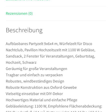
Gebläse,
Sandsack,
Rezensionen (0)
2
Fenster
Beschreibung
für
Veranstaltungen,
Geburtstag,
Aufblasbares Partyzelt 9x6x4 m, Würfelzelt für Disco
Hochzeit,
Nachtclub, Pavillon Hochzeitszelt mit 1100 W Gebläse,
Schwarz
Sandsack, 2 Fenster für Veranstaltungen, Geburtstag,
Menge
Hochzeit, Schwarz
Geräumig für große Veranstaltungen
Tragbar und einfach zu verpacken
Robustes, windbeständiges Design
Robuste Konstruktion aus Oxford-Gewebe
Vielseitig einsetzbar mit DIY-Dekor
Hochwertiges Material und einfache Pflege
Gebläseleistung: 1100 W, Empfohlene Flächenabdeckung: