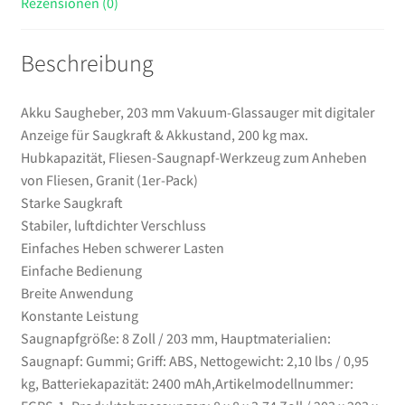
Rezensionen (0)
max.
Hubkapazität,
Beschreibung
Fliesen-
Saugnapf-
Werkzeug
Akku Saugheber, 203 mm Vakuum-Glassauger mit digitaler
zum
Anzeige für Saugkraft & Akkustand, 200 kg max.
Anheben
Hubkapazität, Fliesen-Saugnapf-Werkzeug zum Anheben
von
von Fliesen, Granit (1er-Pack)
Fliesen,
Starke Saugkraft
Granit
Stabiler, luftdichter Verschluss
(1er-
Einfaches Heben schwerer Lasten
Pack)
Einfache Bedienung
Menge
Breite Anwendung
Konstante Leistung
Saugnapfgröße: 8 Zoll / 203 mm, Hauptmaterialien:
Saugnapf: Gummi; Griff: ABS, Nettogewicht: 2,10 lbs / 0,95
kg, Batteriekapazität: 2400 mAh,Artikelmodellnummer: