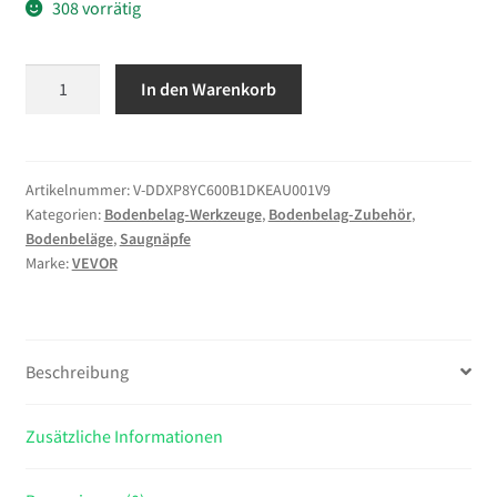
308 vorrätig
VEVOR
In den Warenkorb
Akku
Saugheber,
203
mm
Artikelnummer:
V-DDXP8YC600B1DKEAU001V9
Kategorien:
Bodenbelag-Werkzeuge
,
Bodenbelag-Zubehör
,
Vakuum-
Bodenbeläge
,
Saugnäpfe
Glassauger
Marke:
VEVOR
mit
digitaler
Anzeige
für
Beschreibung
Saugkraft
&
Zusätzliche Informationen
Akkustand,
200
kg