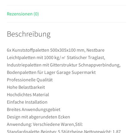
Industriepaletten
mit
Rezensionen (0)
Gitterstruktur
Schnappverbindung,
Beschreibung
Bodenpaletten
für
Lager
6x Kunststoffpaletten 500x305x100 mm, Nestbare
Garage
Leichtpaletten mit 1000 kg/㎡ Statischer Traglast,
Supermarkt
Industriepaletten mit Gitterstruktur Schnappverbindung,
Menge
Bodenpaletten für Lager Garage Supermarkt
Professionelle Qualität
Hohe Belastbarkeit
Hochdichtes Material
Einfache Installation
Breites Anwendungsgebiet
Design mit abgerundeten Ecken
Anwendung: Verschiedene Waren,Stil:
Standardpalette,Beintyp: 5 Stützbeine,Nettogewicht: 1,87