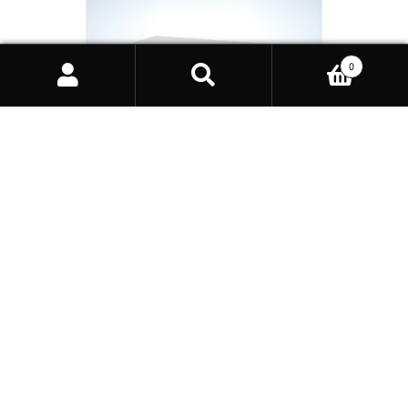
0
Products
search
VEVOR UV Sterilisator Nagelwerkzeug-Reinigungsmaschine
(12 L / 5 W) multifunktionale Nagelreiniger Sterilisator mit
Timer-Einstellung, Reinigungskabinett mit Tür aus
gehärtetem Glas, für Labore
42,49
€