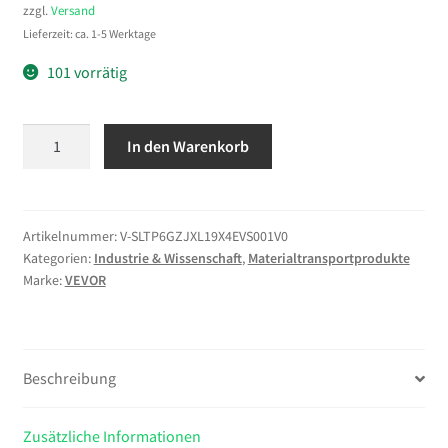
zzgl.
Versand
Lieferzeit: ca. 1-5 Werktage
101 vorrätig
VEVOR
In den Warenkorb
6x
Kunststoffpaletten
500x305x100
mm,
Artikelnummer:
V-SLTP6GZJXL19X4EVS001V0
Kategorien:
Industrie & Wissenschaft
,
Materialtransportprodukte
Nestbare
Marke:
VEVOR
Leichtpaletten
mit
1000
kg/
Beschreibung
㎡
Statischer
Traglast,
Zusätzliche Informationen