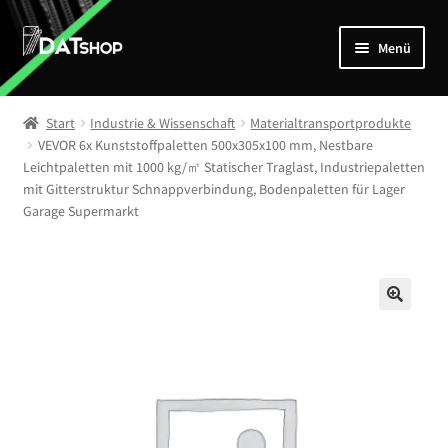
Zur
Zum
Menü
Navigation
Inhalt
springen
springen
Home
Start
Industrie & Wissenschaft
Materialtransportprodukte
Unterm
VEVOR 6x Kunststoffpaletten 500x305x100 mm, Nestbare
Shop
Leichtpaletten mit 1000 kg/㎡ Statischer Traglast, Industriepaletten
öffnen
mit Gitterstruktur Schnappverbindung, Bodenpaletten für Lager
Mein Account
Garage Supermarkt
Kontakt