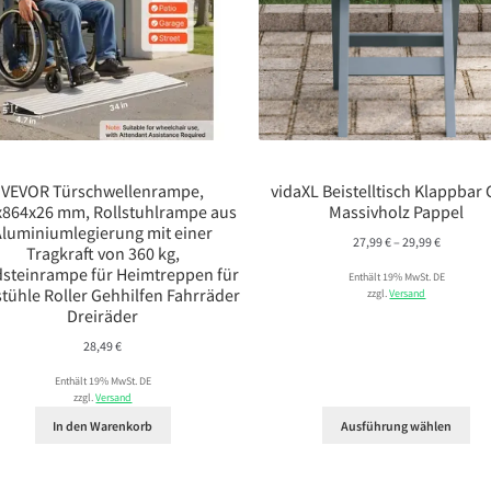
VEVOR Türschwellenrampe,
vidaXL Beistelltisch Klappbar
x864x26 mm, Rollstuhlrampe aus
Massivholz Pappel
Aluminiumlegierung mit einer
Preisspa
27,99
€
–
29,99
€
Tragkraft von 360 kg,
27,99 €
steinrampe für Heimtreppen für
Enthält 19% MwSt. DE
bis
stühle Roller Gehhilfen Fahrräder
zzgl.
Versand
29,99 €
Dreiräder
28,49
€
Enthält 19% MwSt. DE
zzgl.
Versand
In den Warenkorb
Ausführung wählen