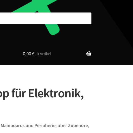
0,00
€
0 Artikel
p für Elektronik,
n
Mainboards und Peripherie
, über
Zubehöre
,