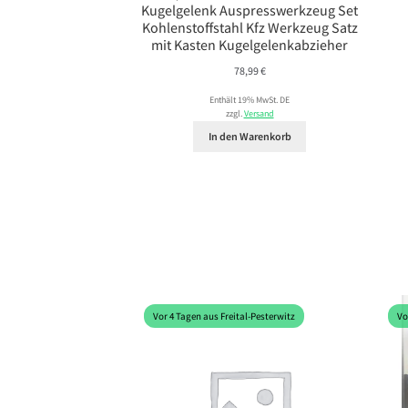
Kugelgelenk Auspresswerkzeug Set
Kohlenstoffstahl Kfz Werkzeug Satz
mit Kasten Kugelgelenkabzieher
78,99
€
Enthält 19% MwSt. DE
zzgl.
Versand
In den Warenkorb
Vor 4 Tagen aus Freital-Pesterwitz
Vo