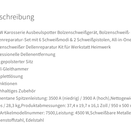
6
Schweißmodi
schreibung
&
2
Schweißpistolen,
W Karosserie Ausbeulspotter Bolzenschweißgerät, Bolzenschweiß-
All-
enreparatur-Set mit 6 Schweißmodi & 2 Schweißpistolen, All-in-On
in-
enschweißer Dellenreparatur Kit für Werkstatt Heimwerk
One
essionelle Dellenentfernung
Bolzenschweißer
 gepolsterter Sitz
Dellenreparatur
l-Gleithammer
Kit
plettlösung
für
nktionen
Werkstatt
hhaltiges Zubehör
Heimwerk
ntane Spitzenleistung: 3500 A (niedrig) / 3900 A (hoch),Nettogewi
Menge
bs / 28,3 kg,Produktabmessungen: 37,4 x 19,7 x 16,1 Zoll / 950 x 500 
rtikelmodellnummer: 7500,Leistung: 4500 W,Schweißbare Metalle
enstoffstahl, Edelstahl