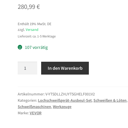
280,99
€
Enthält 19% MwSt. DE
zzgl.
Versand
Lieferzeit: ca. 1-5 Werktage
107 vorrätig
VEVOR
In den Warenkorb
4,5kW
Karosserie
Ausbeulspotter
Bolzenschweißgerät,
Artikelnummer:
V-YTSDLLZHJYTSGHELF001V2
Kategorien:
Lochschweißgerät-Ausbeul-Set
,
Schweißen & Löten
,
Bolzenschweiß-
Schweißmaschinen
,
Werkzeuge
Dellenreparatur-
Marke:
VEVOR
Set
mit