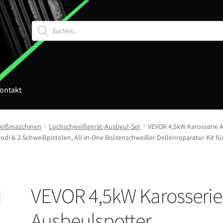
Products
search
ontakt
eißmaschinen
Lochschweißgerät-Ausbeul-Set
VEVOR 4,5kW Karosserie 
di & 2 Schweißpistolen, All-in-One Bolzenschweißer Dellenreparatur Kit f
VEVOR 4,5kW Karosserie
Ausbeulspotter