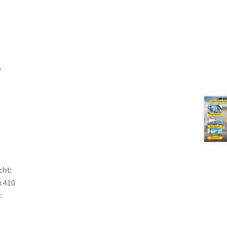
e
cht:
x 410
: