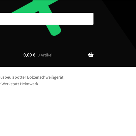
0,00
€
0 Artikel
Ausbeulspotter Bolzenschweißgerät,
ür Werkstatt Heimwerk