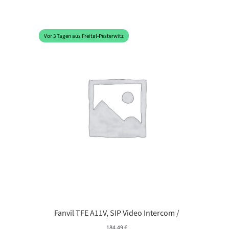
Vor 3 Tagen aus Freital-Pesterwitz
Fanvil TFE A11V, SIP Video Intercom /
184,49
€