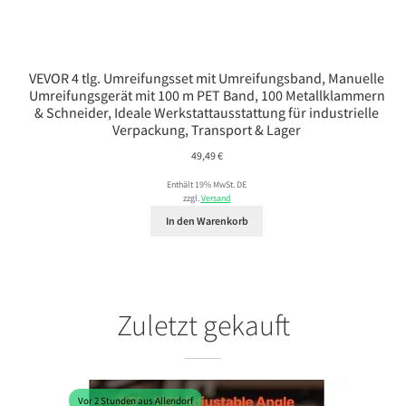
VEVOR 4 tlg. Umreifungsset mit Umreifungsband, Manuelle
Umreifungsgerät mit 100 m PET Band, 100 Metallklammern
& Schneider, Ideale Werkstattausstattung für industrielle
Verpackung, Transport & Lager
49,49
€
Enthält 19% MwSt. DE
zzgl.
Versand
In den Warenkorb
Zuletzt gekauft
Vor 2 Stunden aus Allendorf