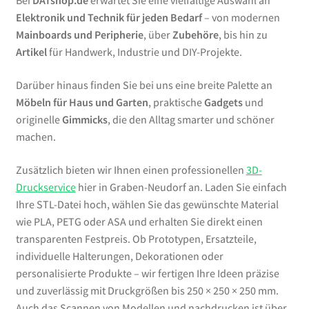
Bei
DATshop.de
erwartet Sie eine vielfältige Auswahl an
Elektronik und Technik für jeden Bedarf
– von modernen
Mainboards und Peripherie
, über
Zubehöre
, bis hin zu
Artikel
für Handwerk, Industrie und DIY-Projekte.
Darüber hinaus finden Sie bei uns eine breite Palette an
Möbeln für Haus und Garten
, praktische
Gadgets
und
originelle
Gimmicks
, die den Alltag smarter und schöner
machen.
Zusätzlich bieten wir Ihnen einen professionellen
3D-
Druckservice
hier in Graben-Neudorf an. Laden Sie einfach
Ihre STL-Datei hoch, wählen Sie das gewünschte Material
wie PLA, PETG oder ASA und erhalten Sie direkt einen
transparenten Festpreis. Ob Prototypen, Ersatzteile,
individuelle Halterungen, Dekorationen oder
personalisierte Produkte – wir fertigen Ihre Ideen präzise
und zuverlässig mit Druckgrößen bis 250 × 250 × 250 mm.
Auch das Scannen von Modellen und nachdrucken ist über