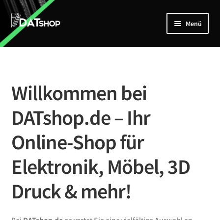
Zur
Zum
Menü
Navigation
Inhalt
springen
springen
Home
Unterm
Shop
öffnen
Willkommen bei
Mein Account
DATshop.de – Ihr
Kontakt
Online-Shop für
Elektronik, Möbel, 3D
Druck & mehr!