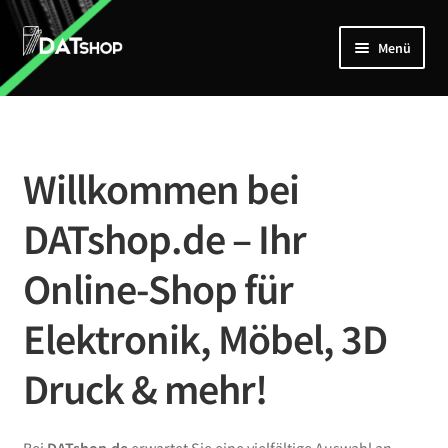
Zur
Zum
Menü
Navigation
Inhalt
springen
springen
Home
Unterm
Shop
öffnen
Willkommen bei
Mein Account
DATshop.de – Ihr
Kontakt
Online-Shop für
Elektronik, Möbel, 3D
Druck & mehr!