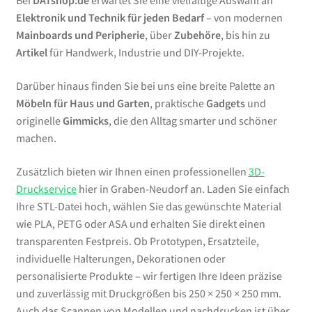
Bei
DATshop.de
erwartet Sie eine vielfältige Auswahl an
Elektronik und Technik für jeden Bedarf
– von modernen
Mainboards und Peripherie
, über
Zubehöre
, bis hin zu
Artikel
für Handwerk, Industrie und DIY-Projekte.
Darüber hinaus finden Sie bei uns eine breite Palette an
Möbeln für Haus und Garten
, praktische
Gadgets
und
originelle
Gimmicks
, die den Alltag smarter und schöner
machen.
Zusätzlich bieten wir Ihnen einen professionellen
3D-
Druckservice
hier in Graben-Neudorf an. Laden Sie einfach
Ihre STL-Datei hoch, wählen Sie das gewünschte Material
wie PLA, PETG oder ASA und erhalten Sie direkt einen
transparenten Festpreis. Ob Prototypen, Ersatzteile,
individuelle Halterungen, Dekorationen oder
personalisierte Produkte – wir fertigen Ihre Ideen präzise
und zuverlässig mit Druckgrößen bis 250 × 250 × 250 mm.
Auch das Scannen von Modellen und nachdrucken ist über