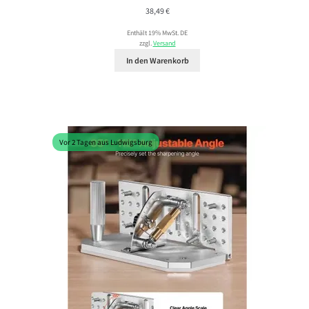
38,49
€
Enthält 19% MwSt. DE
zzgl.
Versand
In den Warenkorb
Vor 2 Tagen aus Ludwigsburg