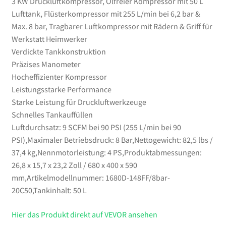
3 KW Druckluftkompressor, Ölfreier Kompressor mit 50 L
Tragbarer
Lufttank, Flüsterkompressor mit 255 L/min bei 6,2 bar &
Luftkompressor
Max. 8 bar, Tragbarer Luftkompressor mit Rädern & Griff für
mit
Werkstatt Heimwerker
Rädern
Verdickte Tankkonstruktion
&
Präzises Manometer
Griff
Hocheffizienter Kompressor
für
Leistungsstarke Performance
Werkstatt
Starke Leistung für Druckluftwerkzeuge
Heimwerker
Schnelles Tankauffüllen
Menge
Luftdurchsatz: 9 SCFM bei 90 PSI (255 L/min bei 90
PSI),Maximaler Betriebsdruck: 8 Bar,Nettogewicht: 82,5 lbs /
37,4 kg,Nennmotorleistung: 4 PS,Produktabmessungen:
26,8 x 15,7 x 23,2 Zoll / 680 x 400 x 590
mm,Artikelmodellnummer: 1680D-148FF/8bar-
20C50,Tankinhalt: 50 L
Hier das Produkt direkt auf VEVOR ansehen