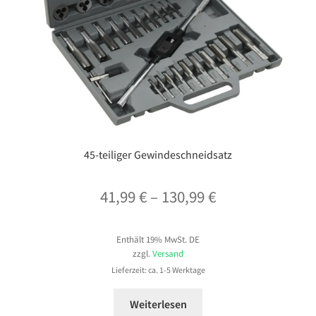
45-teiliger Gewindeschneidsatz
Preisspanne:
41,99
€
–
130,99
€
41,99 €
Enthält 19% MwSt. DE
bis
zzgl.
Versand
130,99 €
Lieferzeit: ca. 1-5 Werktage
Weiterlesen