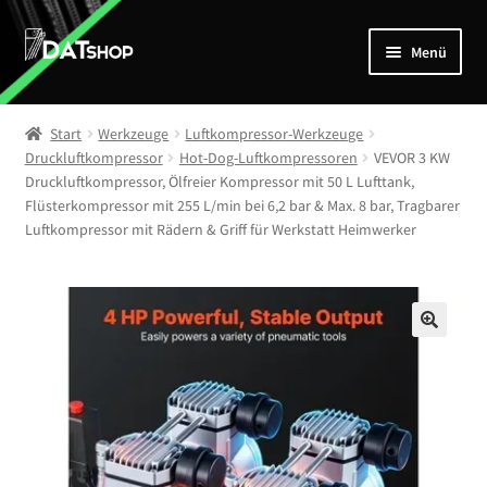
Zur
Zum
Menü
Navigation
Inhalt
springen
springen
Home
Start
Werkzeuge
Luftkompressor-Werkzeuge
Unterm
Druckluftkompressor
Hot-Dog-Luftkompressoren
VEVOR 3 KW
Shop
Druckluftkompressor, Ölfreier Kompressor mit 50 L Lufttank,
öffnen
Flüsterkompressor mit 255 L/min bei 6,2 bar & Max. 8 bar, Tragbarer
Mein Account
Luftkompressor mit Rädern & Griff für Werkstatt Heimwerker
Kontakt