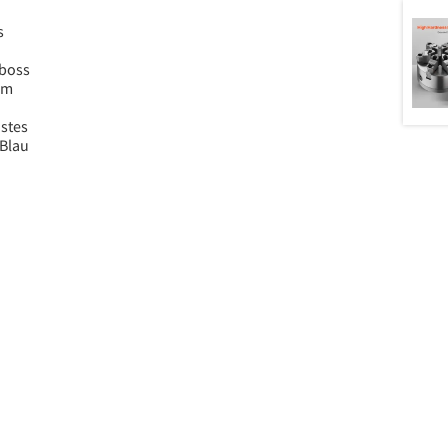
s
boss
em
ustes
Blau