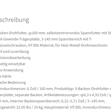
38,1-
mm-
8-
schreibung
Gewinde-
Trägerplatte,
3-
cken-Drehfutter, φ160 mm, selbstzentrierendes Spannfutter mit 38
145
-Gewinde-Trägerplatte, 3-145 mm Spannbereich mit T-
mm
üsselschrauben, HT300-Material, für Holz-Metall-Drehmaschinen
Spannbereich
il und zuverlässig
mit
isionsbearbeitung
T-
seitig einsetzbar
Schlüsselschrauben,
ite Anwendung
HT300-
 Härte
Material,
ache Bedienung
für
ndurchmesser: 6 Zoll / 160 mm, Produkttyp: 3-Backen-Drehfutter 
Holz-
erplatte, separate Backen, Artikelabmessungen: φ6,3 x 4,33 Zoll /
Metall-
0 mm, Interner Backenspannbereich: 0,12–5,71 Zoll / 3–145 mm,
Drehmaschinen
ogewicht: 22,05 lbs / 10 kg, Hauptmaterial: HT300, Innendurchmess