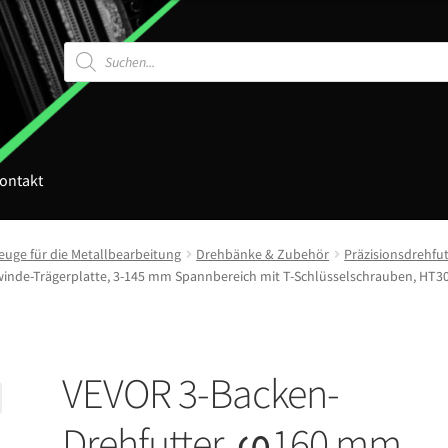
Products
search
ontakt
uge für die Metallbearbeitung
Drehbänke & Zubehör
Präzisionsdrehfut
inde-Trägerplatte, 3-145 mm Spannbereich mit T-Schlüsselschrauben, HT30
VEVOR 3-Backen-
Drehfutter, φ160 mm,