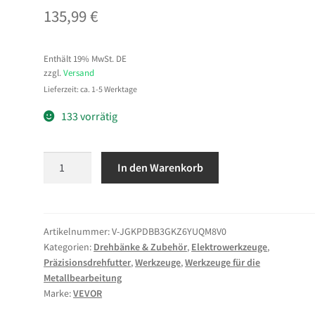
135,99
€
Enthält 19% MwSt. DE
zzgl.
Versand
Lieferzeit: ca. 1-5 Werktage
133 vorrätig
VEVOR
In den Warenkorb
3-
Backen-
Drehfutter,
φ160
Artikelnummer:
V-JGKPDBB3GKZ6YUQM8V0
Kategorien:
Drehbänke & Zubehör
,
Elektrowerkzeuge
,
mm,
Präzisionsdrehfutter
,
Werkzeuge
,
Werkzeuge für die
selbstzentrierendes
Metallbearbeitung
Spannfutter
Marke:
VEVOR
mit