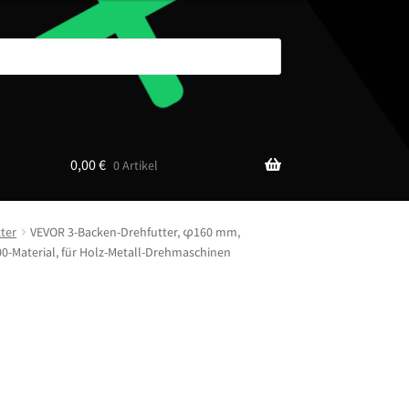
0,00
€
0 Artikel
ter
VEVOR 3-Backen-Drehfutter, φ160 mm,
0-Material, für Holz-Metall-Drehmaschinen