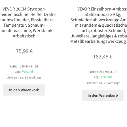
VEVOR 20CM Styropor-
VEVOR Einzelhorn-Ambos
neidemaschine, Heißer Draht-
Stahlamboss 39 kg,
haumschneider, Einstellbare
Schmiedestahlwerkzeuge Am
Temperatur, Schaum-
mit rundem & quadratisch
hneidemaschine, Werkbank,
Loch, robuster Schmied,
Arbeitstisch
Juweliere, langlebiges & rob
Metallbearbeitungswerkzeug 
75,99
€
182,49
€
Enthält 19% MwSt. DE
zzgl.
Versand
Enthält 19% MwSt. DE
zzgl.
Versand
Lieferzeit: ca. 1-5 Werktage
Lieferzeit: ca. 1-5 Werktage
In den Warenkorb
In den Warenkorb