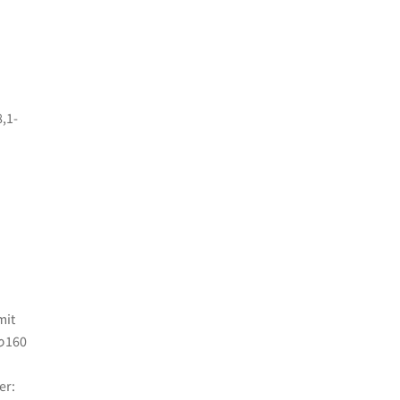
,1-
mit
 φ160
er: