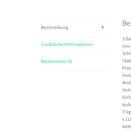
Be
Beschreibung
3-Ba
Zusätzliche Informationen
mm-8
Schl
Stab
Rezensionen (0)
Präz
Viel
Bre
Hohe
Einf
Auße
Träg
x 11
Nett