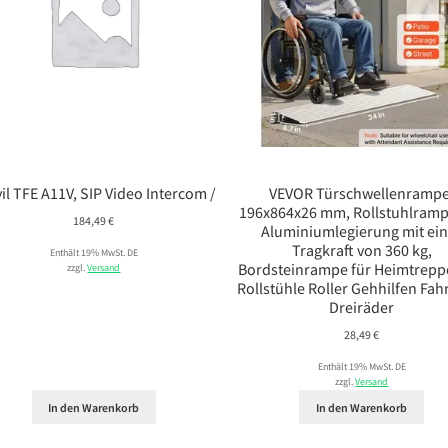
il TFE A11V, SIP Video Intercom /
VEVOR Türschwellenrampe
196x864x26 mm, Rollstuhlramp
184,49
€
Aluminiumlegierung mit ei
Tragkraft von 360 kg,
Enthält 19% MwSt. DE
Bordsteinrampe für Heimtrepp
zzgl.
Versand
Rollstühle Roller Gehhilfen Fah
Dreiräder
28,49
€
Enthält 19% MwSt. DE
zzgl.
Versand
In den Warenkorb
In den Warenkorb