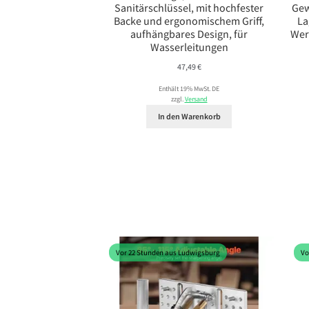
Sanitärschlüssel, mit hochfester
Gew
Backe und ergonomischem Griff,
La
aufhängbares Design, für
Wer
Wasserleitungen
47,49
€
Enthält 19% MwSt. DE
zzgl.
Versand
In den Warenkorb
Vor 22 Stunden aus Ludwigsburg
Vo