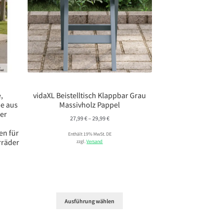
,
vidaXL Beistelltisch Klappbar Grau
e aus
Massivholz Pappel
ner
Preisspanne:
27,99
€
–
29,99
€
27,99 €
en für
Enthält 19% MwSt. DE
bis
rräder
zzgl.
Versand
29,99 €
Ausführung wählen