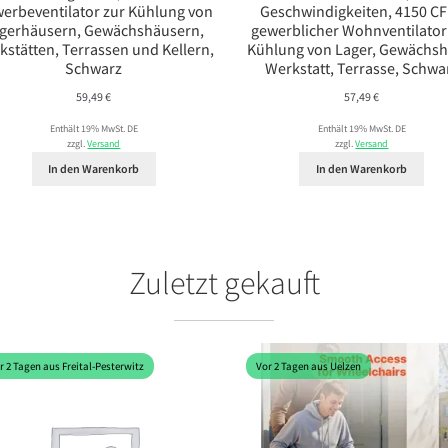
erbeventilator zur Kühlung von
Geschwindigkeiten, 4150 C
gerhäusern, Gewächshäusern,
gewerblicher Wohnventilator
kstätten, Terrassen und Kellern,
Kühlung von Lager, Gewächsh
Schwarz
Werkstatt, Terrasse, Schwa
59,49
€
57,49
€
Enthält 19% MwSt. DE
Enthält 19% MwSt. DE
zzgl.
Versand
zzgl.
Versand
In den Warenkorb
In den Warenkorb
Zuletzt gekauft
r 2 Tagen aus Freital-Pesterwitz
Vor 2 Tagen aus Uelzen