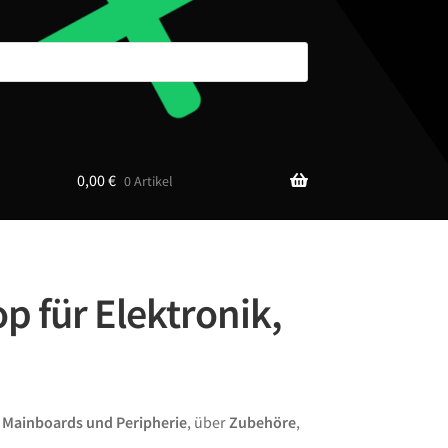
0,00
€
0 Artikel
p für Elektronik,
n
Mainboards und Peripherie
, über
Zubehöre
,