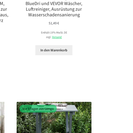
FM,
BlueDri und VEVOR Wäscher,
 zur
Luftreiniger, Ausrüstung zur
aus,
Wasserschadensanierung
rz
51,49
€
Enthält 19% MwSt. DE
zzgl.
Versand
In den Warenkorb
Vor 3 Tagen aus Lemgo