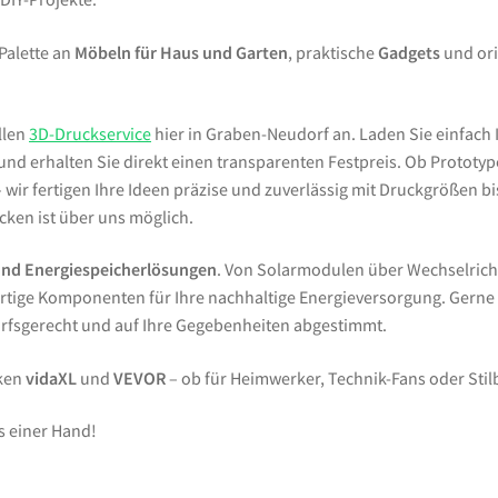
 Palette an
Möbeln für Haus und Garten
, praktische
Gadgets
und ori
llen
3D-Druckservice
hier in Graben-Neudorf an. Laden Sie einfach 
d erhalten Sie direkt einen transparenten Festpreis. Ob Prototypen
wir fertigen Ihre Ideen präzise und zuverlässig mit Druckgrößen bi
ken ist über uns möglich.
und Energiespeicherlösungen
. Von Solarmodulen über Wechselrich
tige Komponenten für Ihre nachhaltige Energieversorgung. Gern
arfsgerecht und auf Ihre Gegebenheiten abgestimmt.
rken
vidaXL
und
VEVOR
– ob für Heimwerker, Technik-Fans oder Sti
s einer Hand!