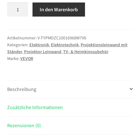
VEVOR
In den Warenkorb
16:9
Beamer
Leinwand
4K
Artikelnummer:
V-TYPMDZC10016968W7V0
Kategorien:
Elektronik
,
Elektrotechnik
,
Projektionsleinwand mit
HD
Ständer
,
Projektor Leinwand
,
TV- & Heimkinozubehör
Präsentationswand
Marke:
VEVOR
Stativ
Projektionsfläche
227x127cm
Rolloleinwand
Beschreibung
160-
Zusätzliche Informationen
Grad-
Betrachtungswinkel
Leinwand
Rezensionen (0)
200-
250cm