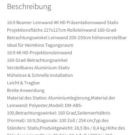
Beschreibung
höhenverstellbar
ideal
für
16:9 Beamer Leinwand 4K HD Präsentationswand Stativ
Heimkino
Projektionsfläche 227x127cm Rolloleinwand ​160-Grad-
Tagungsraum
Betrachtungswinkel Leinwand 200-250cm höhenverstellbar
Menge
ideal für Heimkino Tagungsraum
16:9 4K HD-Projektionsleinwand
160-Grad-Betrachtungswinkel
Verstellbares Aluminium-Stativ
Mühelose & Schnelle Installation
Leicht & Tragbar
Breite Anwendung
Material des Stativs: Aluminiumlegierung,Material der
Leinwand: Polyester,Modell: DM-ABS-
100,Betrachtungswinkel: 160 Grad,Seitenverhältnis
(Format): 16:9,Diagonale: 100 Zoll / 254 cm,Typ des
Ständers: Stativ,Produktgewicht: 18,5 lbs / 8,4 kg,Höhe des