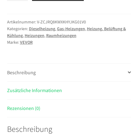
5-
8KW
Standheizung
Artikelnummer:
V-ZCJRQ8KWXKHYJKG01V0
Kategorien:
Dieselheizung
,
Gas-Heizungen
,
Heizung, Belüftung &
Diesel
Kühlung
,
Heizungen
,
Raumheizungen
Auto
Marke:
VEVOR
Kraftstoff,
Diesel
Standheizung
Luftheizung
Beschreibung
Air
Diesel,
Zusätzliche Informationen
Luft
Dieselheizung
für
Rezensionen (0)
Auto
RV
Beschreibung
LKW
Wohnmobil