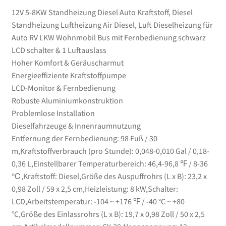
Bus
12V 5-8KW Standheizung Diesel Auto Kraftstoff, Diesel
mit
Standheizung Luftheizung Air Diesel, Luft Dieselheizung für
Fernbedienung
Auto RV LKW Wohnmobil Bus mit Fernbedienung schwarz
schwarz
LCD schalter & 1 Luftauslass
LCD
Hoher Komfort & Geräuscharmut
schalter
Energieeffiziente Kraftstoffpumpe
&
LCD-Monitor & Fernbedienung
1
Robuste Aluminiumkonstruktion
Luftauslass
Problemlose Installation
Menge
Dieselfahrzeuge & Innenraumnutzung
Entfernung der Fernbedienung: 98 Fuß / 30
m,Kraftstoffverbrauch (pro Stunde): 0,048-0,010 Gal / 0,18-
0,36 L,Einstellbarer Temperaturbereich: 46,4-96,8 ℉ / 8-36
℃,Kraftstoff: Diesel,Größe des Auspuffrohrs (L x B): 23,2 x
0,98 Zoll / 59 x 2,5 cm,Heizleistung: 8 kW,Schalter:
LCD,Arbeitstemperatur: -104 ~ +176 ℉ / -40 °C ~ +80
°C,Größe des Einlassrohrs (L x B): 19,7 x 0,98 Zoll / 50 x 2,5