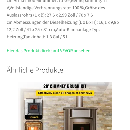
cm,Artikelmodellnummer: CY-39,Nennspannung: 12
V,Vollständige Verbrennungsrate: 100 %,Größe des
Auslassrohrs (L x B): 27,6 x 2,99 Zoll / 70 x 7,6
cm,Abmessungen der Dieselheizung (L x B x H): 16,1 x 9,8 x
12,2 Zoll / 41 x 25 x 31 cm,Auto-Klimaanlage Typ:
Heizung,Tankinhalt: 1,3 Gal / 5 L
Hier das Produkt direkt auf VEVOR ansehen
Ähnliche Produkte